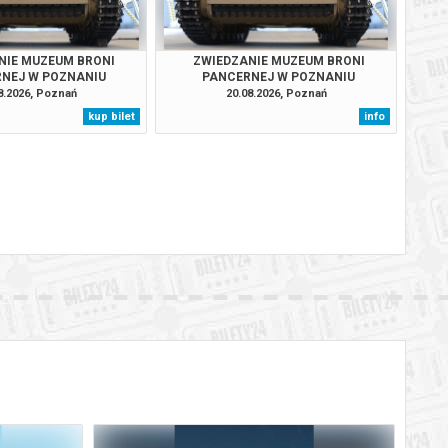
NIE MUZEUM BRONI
ZWIEDZANIE MUZEUM BRONI
NEJ W POZNANIU
PANCERNEJ W POZNANIU
8.2026, Poznań
20.08.2026, Poznań
kup bilet
info