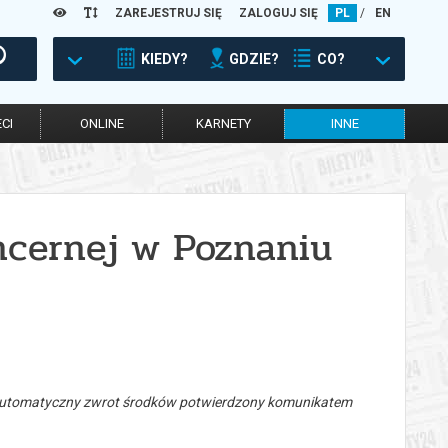
ZAREJESTRUJ SIĘ
ZALOGUJ SIĘ
PL
/
EN
KIEDY?
GDZIE?
CO?
CI
ONLINE
KARNETY
INNE
ncernej w Poznaniu
 automatyczny zwrot środków potwierdzony komunikatem