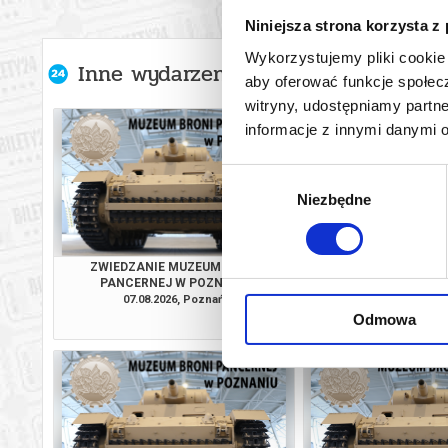
Niniejsza strona korzysta z
Poznań
26.08.2
Wykorzystujemy pliki cookie 
Inne wydarzenia organizatora
aby oferować funkcje społecz
Poznań
27.08.2
witryny, udostępniamy part
informacje z innymi danymi 
Poznań
28.08.2
Wybór
Poznań
29.08.2
Niezbędne
zgody
Poznań
30.08.2
ZWIEDZANIE MUZEUM BRONI
ZWIEDZANIE MUZ
PANCERNEJ W POZNANIU
PANCERNEJ W 
07.08.2026, Poznań
08.08.2026, P
Odmowa
kup bilet