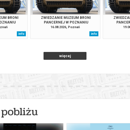
EUM BRONI
ZWIEDZANIE MUZEUM BRONI
ZWIEDZA
POZNANIU
PANCERNEJ W POZNANIU
PANCER
oznań
16.08.2026, Poznań
19.0
info
info
więcej
pobliżu