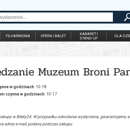
KABARET I
FILHARMONIA
OPERA I BALET
DLA DZIE
STAND-UP
edzanie Muzeum Broni Pa
nne w godzinach
: 10-18
m czynna w godzinach
: 10-17
zakupy w Bilety24. W przypadku odwołania wydarzenia, gwarantujemy
a adres e-mail, podany podczas zakupu.