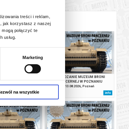
BILETY
od 21,00 pln
Poznaniu
lizowania treści i reklam,
INFO
, jak korzystasz z naszej
Poznaniu
y mogą połączyć te
h usług.
BILETY
od 21,00 pln
Poznaniu
BILETY
od 21,00 pln
Poznaniu
Marketing
BILETY
od 21,00 pln
Poznaniu
NIE MUZEUM BRONI
ZWIEDZANIE MUZEUM BRONI
NEJ W POZNANIU
PANCERNEJ W POZNANIU
8.2026, Poznań
13.08.2026, Poznań
ezwól na wszystkie
kup bilet
info