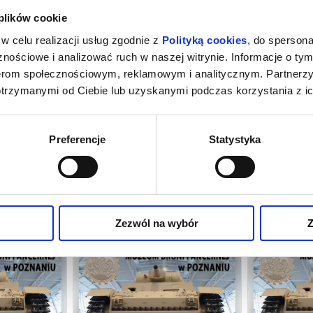
 plików cookie
026 , g. 10:00
(środa)
Muzeum Broni Pancernej w 
w celu realizacji usług zgodnie z
Polityką cookies
, do spersona
nościowe i analizować ruch w naszej witrynie. Informacje o tym
026 , g. 10:00
(czwartek)
Muzeum Broni Pancernej w 
nerom społecznościowym, reklamowym i analitycznym. Partnerz
otrzymanymi od Ciebie lub uzyskanymi podczas korzystania z ic
026 , g. 10:00
(piątek)
Muzeum Broni Pancernej w 
026 , g. 10:00
(sobota)
Muzeum Broni Pancernej w 
Preferencje
Statystyka
026 , g. 10:00
(niedziela)
Muzeum Broni Pancernej w 
EUM BRONI
ZWIEDZANIE MUZEUM BRONI
ZWIEDZA
POZNANIU
PANCERNEJ W POZNANIU
PANCER
oznań
09.08.2026, Poznań
12.0
Zezwól na wybór
Z
kup bilet
kup bilet