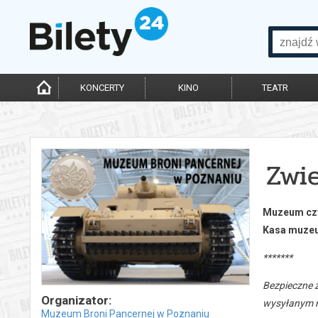
KONCERTY
KINO
TEATR
Zwi
Muzeum czy
Kasa muzeu
*******
Bezpieczne 
Organizator:
wysyłanym n
Muzeum Broni Pancernej w Poznaniu