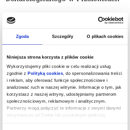
*******
Bezpieczne zakupy w Bilety24. W przypadku odwołania
wydarzenia, gwarantujemy automatyczny zwrot środków
Zgoda
Szczegóły
O plikach cookies
potwierdzony komunikatem wysyłanym na adres e-mail, podany
podczas zakupu.
Niniejsza strona korzysta z plików cookie
Wykorzystujemy pliki cookie w celu realizacji usług
zgodnie z
Polityką cookies
, do spersonalizowania treści
Bilety na termin:
i reklam, aby oferować funkcje społecznościowe i
09.09.2026 , g. 09:19 (środa)
analizować ruch w naszej witrynie. Informacje o tym, jak
09.09.2026 , g. 09:19
korzystasz z naszej witryny, udostępniamy partnerom
Przelewice
społecznościowym, reklamowym i analitycznym.
Partnerzy mogą połączyć te informacje z innymi danymi
Ogrody Przelewice
otrzymanymi od Ciebie lub uzyskanymi podczas
od 2,00 pln
korzystania z ich usług.