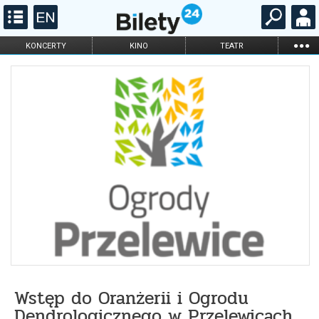
...
KONCERTY
KINO
TEATR
KABARET I
FILHARMONIA
OPERA I BALET
STAND-UP
DLA DZIECI
ONLINE
KARNETY
Wstęp do Oranżerii i Ogrodu
Dendrologicznego w Przelewicach