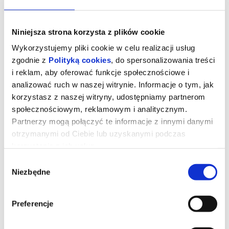
Niniejsza strona korzysta z plików cookie
Wykorzystujemy pliki cookie w celu realizacji usług
zgodnie z
Polityką cookies
, do spersonalizowania treści
i reklam, aby oferować funkcje społecznościowe i
analizować ruch w naszej witrynie. Informacje o tym, jak
korzystasz z naszej witryny, udostępniamy partnerom
TRASHEDY (13+)
społecznościowym, reklamowym i analitycznym.
Partnerzy mogą połączyć te informacje z innymi danymi
Czy teatr jest ekologiczny? Nie! I nikt nie udowadnia tego, że jest
inaczej. „TRASHedy” nie jest performansem moralizatorskim lub
otrzymanymi od Ciebie lub uzyskanymi podczas
dydaktyzującym. Wręcz...
korzystania z ich usług.
06.10.2026, Łódź
Wybór
kup bilet
Niezbędne
zgody
Preferencje