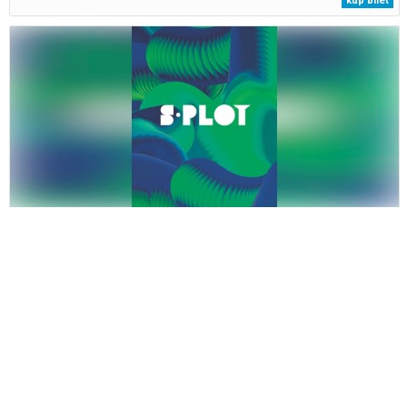
kup bilet
THE LAIR OF THE SENSES (0-2)
Kolektyw elPetit & Imaginart zaprasza do niewielkiej wioski. Znajdziesz
tu domy zbudowane – podobnie jak domy zwierząt – z przeróżnych
materiałów:...
10.10.2026, Łódź
kup bilet