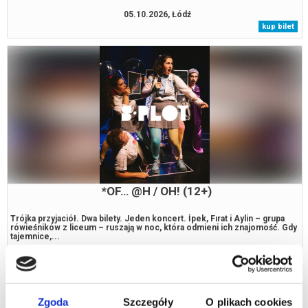
05.10.2026, Łódź
kup bilet
*OF… @H / OH! (12+)
Trójka przyjaciół. Dwa bilety. Jeden koncert. İpek, Fırat i Aylin – grupa
rówieśników z liceum – ruszają w noc, która odmieni ich znajomość. Gdy
tajemnice,...
06.10.2026, Łódź
kup bilet
Zgoda
Szczegóły
O plikach cookies