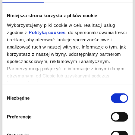
Niniejsza strona korzysta z plików cookie
Wykorzystujemy pliki cookie w celu realizacji usług
zgodnie z
Polityką cookies
, do spersonalizowania treści
i reklam, aby oferować funkcje społecznościowe i
analizować ruch w naszej witrynie. Informacje o tym, jak
korzystasz z naszej witryny, udostępniamy partnerom
społecznościowym, reklamowym i analitycznym.
Partnerzy mogą połączyć te informacje z innymi danymi
otrzymanymi od Ciebie lub uzyskanymi podczas
korzystania z ich usług.
Zwiedzanie teatru (PINOTEKA)
Wybór
Niezbędne
zgody
Wiek:
bez ograniczeń
Czas trwania:
1h
Preferencje
Jeśli są Państwo ciekawi, co się kryje w zakątkach naszego
Teatru, zapraszamy na wspólne zwiedzanie jego przestrzeni.
Podczas tej teatralnej wyprawy, poznacie też wiele ciekawostek,
np. dlaczego aktorzy na spektakl schodzą schodami zamiast