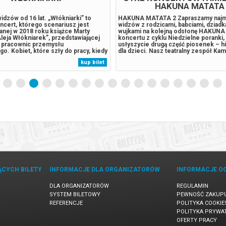
HAKUNA MATATA
widzów od 16 lat. „Włókniarki” to
HAKUNA MATATA 2 Zapraszamy naj
ncert, którego scenariusz jest
widzów z rodzicami, babciami, dziadka
anej w 2018 roku książce Marty
wujkami na kolejną odsłonę HAKUN
leja Włókniarek”, przedstawiającej
koncertu z cyklu Niedzielne poranki,
h pracownic przemysłu
usłyszycie drugą część piosenek – h
o. Kobiet, które szły do pracy, kiedy
dla dzieci. Nasz teatralny zespół Kam
anaście lat, i od tego momentu rytm
składzie: Aleksandra Borkiewicz-Cła
kup bilet
naczał tykający zegar, w takt którego
Konopacka-Maćkowiak, Olga Marosze
ła chodzić „jak koń...
Skoblewska, Krzysztof Pilch, Jan...
ĄCYCH BILETY
INFORMACJE DLA ORGANIZATORÓW
INFORMACJE O
DLA ORGANIZATORÓW
REGULAMIN
SYSTEM BILETOWY
PEWNOŚĆ ZAKUP
REFERENCJE
POLITYKA COOKIE
POLITYKA PRYWA
OFERTY PRACY