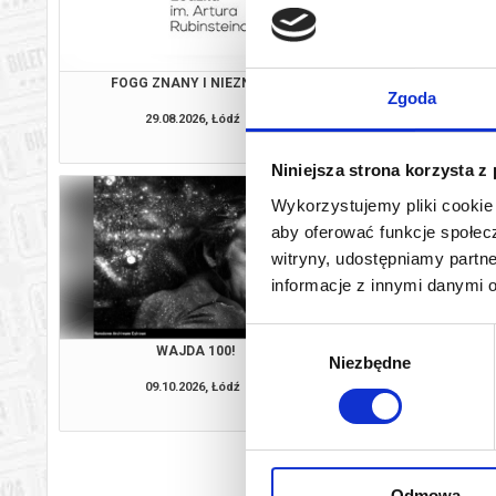
FOGG ZNANY I NIEZNANY
BLASK MŁO
Zgoda
29.08.2026, Łódź
11.09.2026, 
kup bilet
Niniejsza strona korzysta z
Wykorzystujemy pliki cookie 
aby oferować funkcje społecz
witryny, udostępniamy part
informacje z innymi danymi 
Wybór
WAJDA 100!
KLECKI NIE
Niezbędne
zgody
09.10.2026, Łódź
16.10.2026, 
kup bilet
Odmowa