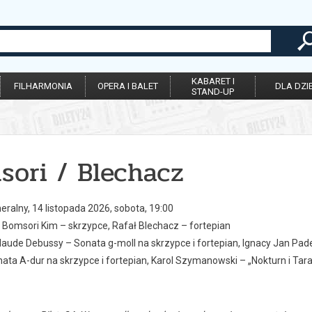
KABARET I
FILHARMONIA
OPERA I BALET
DLA DZIE
STAND-UP
sori / Blechacz
ralny, 14 listopada 2026, sobota, 19:00
Bomsori Kim – skrzypce, Rafał Blechacz – fortepian
laude Debussy – Sonata g-moll na skrzypce i fortepian, Ignacy Jan Pade
ata A-dur na skrzypce i fortepian, Karol Szymanowski – „Nokturn i Taran