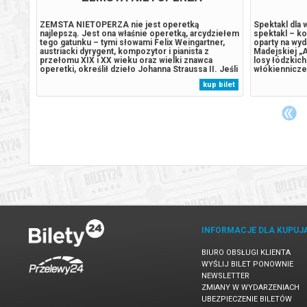
CHT
e to
ZEMSTA NIETOPERZA nie jest operetką
Spektakl dla 
 do
najlepszą. Jest ona właśnie operetką, arcydziełem
spektakl – ko
tego gatunku – tymi słowami Felix Weingartner,
oparty na wyd
ji,
austriacki dyrygent, kompozytor i pianista z
Madejskiej „A
go
przełomu XIX i XX wieku oraz wielki znawca
losy łódzkic
ii
operetki, określił dzieło Johanna Straussa II. Jeśli
włókienniczeg
dodać do tych słów autorytet Gustava Mahlera,
miały po kilk
 bilet
kup bilet
rty,
który osobiście dyrygował ZEMSTĄ NIETOPERZA,
ich życia wyz
raju.
dając tym samym nieśmiertelny wzór dla...
prządka musia
INFORMACJE DLA KUPUJ
BIURO OBSŁUGI KLIENTA
WYŚLIJ BILET PONOWNIE
NEWSLETTER
ZMIANY W WYDARZENIACH
UBEZPIECZENIE BILETÓW