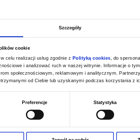
DOŚCI
INAUGURACJA SEZONU
STWO
Szczegóły
ARTYSTYCZNEGO 2026/2027
Łódź
18.09.2026, Łódź
25.
kup bilet
kup bilet
 plików cookie
w celu realizacji usług zgodnie z
Polityką cookies
, do spersona
nościowe i analizować ruch w naszej witrynie. Informacje o tym
nerom społecznościowym, reklamowym i analitycznym. Partnerz
otrzymanymi od Ciebie lub uzyskanymi podczas korzystania z ic
ZNANY
LIBERA ME
Z NURT
Preferencje
Statystyka
Łódź
17.10.2026, Łódź
23.
kup bilet
kup bilet
Zezwól na wybór
Z