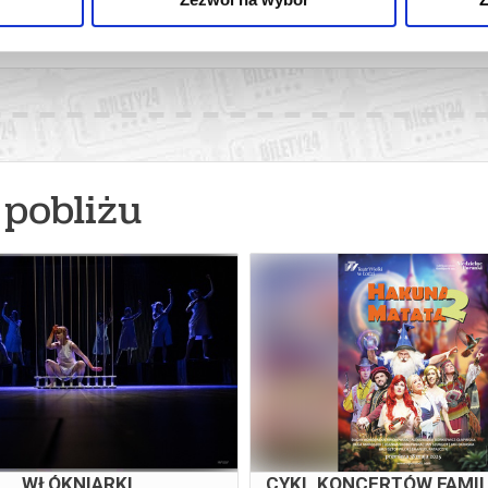
więcej
pobliżu
WŁÓKNIARKI
CYKL KONCERTÓW FAMIL