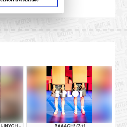
IJNYCH -
BAAACH! (3+)