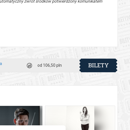
 automatyczny zwrot środków potwierdzony komunikatem
BILETY
ra
od 106,50 pln