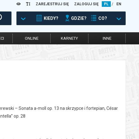
ZAREJESTRUJ SIĘ
ZALOGUJ SIĘ
PL
/
EN
KIEDY?
GDZIE?
CO?
CI
ONLINE
KARNETY
INNE
rewski – Sonata a-moll op. 13 na skrzypce i fortepian, César
tella” op. 28