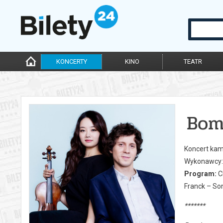
KONCERTY
KINO
TEATR
Bom
Koncert kame
Wykonawcy: 
Program:
C
Franck – Son
*******