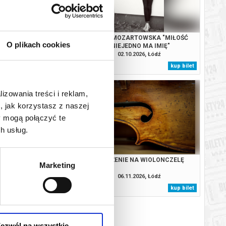
RZENIE ŚWIATA
GALA MOZARTOWSKA "MIŁOŚĆ
O plikach cookies
NIEJEDNO MA IMIĘ"
09.2026, Łódź
02.10.2026, Łódź
kup bilet
kup bilet
lizowania treści i reklam,
, jak korzystasz z naszej
y mogą połączyć te
h usług.
EM ŻÓŁTEJ RZEKI
ZBLIŻENIE NA WIOLONCZELĘ
Marketing
10.2026, Łódź
06.11.2026, Łódź
kup bilet
kup bilet
ezwól na wszystkie