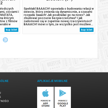
 2
młodszych
Spektakl BAAACH! opowiada o budowaniu relacji w
Napój 
mi, ciociami i
świecie, który zmienia się dynamicznie, a czasami
które 
A MATATA,
rozpada: baaach! Jak poukładać go na nowo? Jak
Europi
 na którym
zbudować poczucie bezpieczeństwa? I jak
public
itów z filmów
zadomowić się w zupełnie nowej rzeczywistości?
prapre
eralni w
BAAACH! mówi o tym, że wszystko jest możliwe…
ówcze
pińska, Dagny
dzięki bliskości, miłości i zaufaniu. Główne
tego w
kup bilet
kup bilet
k, Joanna
inspiracje twórców przedstawienia to teatr formy i
wynika
teatr przedmiotu, którym towarzyszy...
i świe
GÓLNE
APLIKACJE MOBILNE
U
S
TNOŚCI