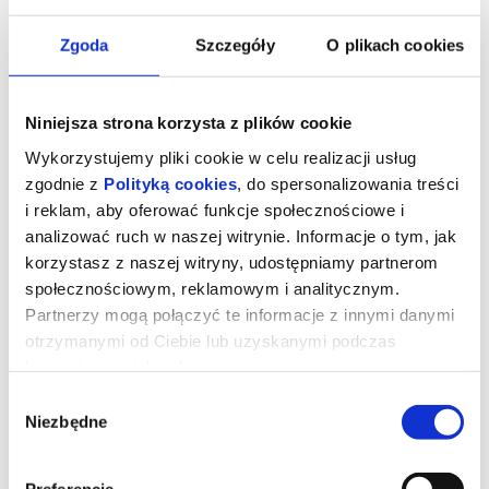
Zgoda
Szczegóły
O plikach cookies
SCRIPT FIESTA: PANEL: Scenariusz
Niniejsza strona korzysta z plików cookie
pisany piosenką. Jak dopowiadać
Wykorzystujemy pliki cookie w celu realizacji usług
akcję i postaci z pomocą utworów
zgodnie z
Polityką cookies
, do spersonalizowania treści
muzycznych?
i reklam, aby oferować funkcje społecznościowe i
analizować ruch w naszej witrynie. Informacje o tym, jak
korzystasz z naszej witryny, udostępniamy partnerom
UWAGA! NIE ZWLEKAJ – ODBIERZ DARMOWĄ WEJŚCIÓWKĘ, BY
UCZESTNICZYĆ W WYDARZENIU!
społecznościowym, reklamowym i analitycznym.
Partnerzy mogą połączyć te informacje z innymi danymi
Pula miejsc jest limitowana. Obowiązuje zasada: kto pierwszy
– ten lepszy.
otrzymanymi od Ciebie lub uzyskanymi podczas
(Jeśli jesteś studentem Warszawskiej Szkoły Filmowej – zapisz
korzystania z ich usług.
się na minimum 8 paneli i wybierz bilet „Student WSF”, by móc
rozliczyć godziny zajęciowe).
Wybór
(ENG: If you are a student of the Warsaw Film School – sign up for
Niezbędne
at least 8 panels and select the "Student WSF" ticket to be able to
zgody
settle your mandatory class hours).
Prowadząca: Joanna Rawska, promotorka muzyki i artystów