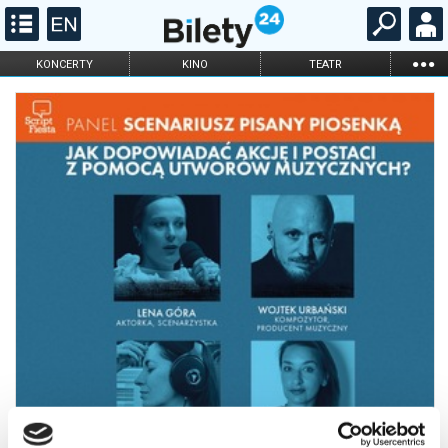
...
KONCERTY
KINO
TEATR
KABARET I
FILHARMONIA
OPERA I BALET
STAND-UP
DLA DZIECI
ONLINE
KARNETY