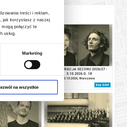
lizowania treści i reklam,
, jak korzystasz z naszej
y mogą połączyć te
h usług.
Marketing
URACJA SEZONU
INAUGURACJA SEZONU 2026/27 -
GO 2026/27 2.10.2026
3.10.2026 G. 18
G. 19.30
.2026, Warszawa
03.10.2026, Warszawa
kup bilet
kup bilet
ezwól na wszystkie