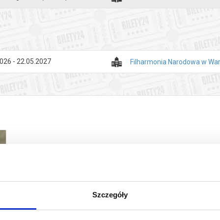
e muzyce klarowności i „rzemieślniczej” dyscypliny. Twórca wykształci
anym Koncercie fortepianowym, stworzonym podczas wojennej emigrac
(jak budowa trzyczęściowa), ale przetworzył je w typowy dla siebie spos
zej na konstrukcji formy niż ekspresji emocji. Szczególnie interesujący 
zna melodia taneczna Tre Fontane – pojawiasię w zakończeniu.
026 - 22.05.2027
Filharmonia Narodowa w Wa
niczne op. 45, ostatnie większe dzieło Siergieja Rachmaninowa, także
wy cykl łączy energetyczną rytmikę z nostalgicznym spojrzeniem w prz
melodię żałobnego śpiewu Dies irae, którego słowa przywołują straszl
 prawosławnej liturgii Całonocnego czuwania tworzy to napięcie mię
r głęboko osobistej refleksji.
ewicz
zakupy w Bilety24. W przypadku odwołania wydarzenia, gwarantujemy
a adres e-mail, podany podczas zakupu.
Szczegóły