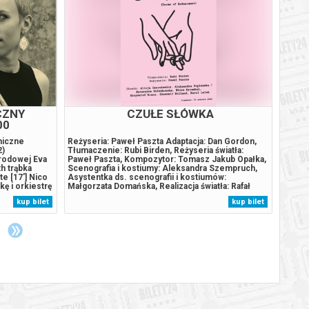
CZNY
CZUŁE SŁÓWKA
00
niczne
Reżyseria: Paweł Paszta Adaptacja: Dan Gordon,
Jiří 
2)
Tłumaczenie: Rubi Birden, Reżyseria światła:
Reżyse
arodowej Eva
Paweł Paszta, Kompozytor: Tomasz Jakub Opałka,
Sieczk
h trąbka
Scenografia i kostiumy: Aleksandra Szempruch,
Markie
e [17'] Nico
Asystentka ds. scenografii i kostiumów:
Asyste
ę i orkiestrę
Małgorzata Domańska, Realizacja światła: Rafał
Małgo
Poemat
Piotrowski, Realizcja dźwięku: Michał Tatara,
asyste
kup bilet
kup bilet
] Richard
Producent wykonawczy i asystent reżysera:
Zahrá
j...
Krystian Zajdel Obsada: Alicja Czerniewicz,...
Więdło
Roubíč