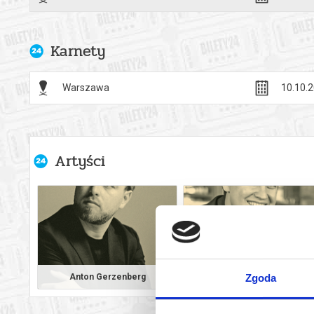
przywróceni
W prezentow
historyczne 
Karnety
skupione rac
średniowiec
Warszawa
10.10.2
Tańce symfo
Trzyczęścio
średnich – 
opracowania
Artyści
dziełu wymia
Piotr Macul
*******
Bezpieczne 
wysyłanym n
Anton Gerzenberg
Aziz Shokhakimov
Zgoda