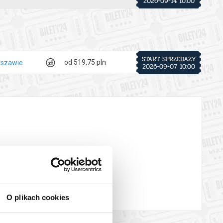
2026-09-14 10:00
ł nowoczesny język muzyczny, zakorzeniony jednak w tradycji.
ji w USA w 1945 roku, Hindemith sięgnął po wzorce
ób. Jego innowacje były powściągliwie, intelektualne i
jest finał: stanowią go „odwrócone” wariacje, których temat –
START SPRZEDAŻY
od 519,75 pln
rszawie
 powstało w Stanach Zjednoczonych w latach wojny.
2026-09-07 10:00
eszłość. Również tutaj autor sięga po motyw z wieków
iwą wizję Sądu Ostatecznego. Wraz z cytatem z własnego
dzy zwątpieniem a odkupieniem, nadając temu efektownemu
 automatyczny zwrot środków potwierdzony komunikatem
O plikach cookies