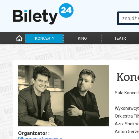
KONCERTY
KINO
TEATR
Kon
Sala Koncer
Wykonawcy:
Orkiestra Fi
Aziz Shokha
Anton Gerze
Organizator:
Filharmonia Narodowa