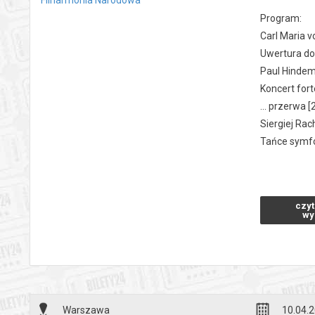
Program:
Carl Maria 
Uwertura do
Paul Hindem
Koncert fort
... przerwa [
Siergiej Ra
Tańce symfo
Program kon
przeszłość.
czyt
dawne formy
wy
ostatecznym
Uwertura do
magicznego r
słuchacza w
Niemiecki ko
Warszawa
10.04.2