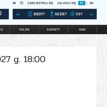
ZAREJESTRUJ SIĘ
ZALOGUJ SIĘ
PL
/
EN
KIEDY?
GDZIE?
CO?
CI
ONLINE
KARNETY
INNE
27 g. 18:00
)