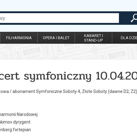
KABARET I
FILHARMONIA
OPERA I BALET
DLA DZIE
STAND-UP
cert symfoniczny 10.04.20
towa / abonament Symfoniczne Soboty 4, Złote Soboty (dawne D2, Z2
lharmonii Narodowej
kimov dyrygent
nberg fortepian