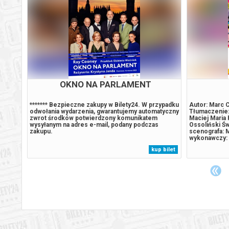
OKNO NA PARLAMENT
umy:
******* Bezpieczne zakupy w Bilety24. W przypadku
Autor: Marc C
na
odwołania wydarzenia, gwarantujemy automatyczny
Tłumaczenie:
zwrot środków potwierdzony komunikatem
Maciej Maria
wysyłanym na adres e-mail, podany podczas
Ossoliński Św
ńska
zakupu.
scenografa: 
wykonawczy: 
Jan Malawski 
 bilet
kup bilet
nawanej
Katarzyna Gn
w
Wypych/Małgo
Mirosław Krop