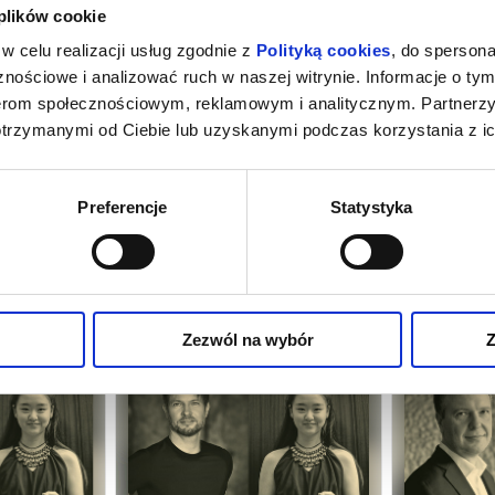
 plików cookie
w celu realizacji usług zgodnie z
Polityką cookies
, do spersona
nościowe i analizować ruch w naszej witrynie. Informacje o tym
nerom społecznościowym, reklamowym i analitycznym. Partnerz
otrzymanymi od Ciebie lub uzyskanymi podczas korzystania z ic
Preferencje
Statystyka
 PORANKI
MAŁE MUZYCZNE POPOŁUDNIA
INAUG
Z. 11.00
27.09.2026 GODZ. 14.00
ARTYSTYCZNE
rszawa
27.09.2026, Warszawa
02.10
kup bilet
kup bilet
Zezwól na wybór
Z