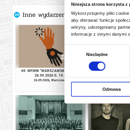
Niniejsza strona korzysta z
Inne wydarzenia organizatora
Wykorzystujemy pliki cookie 
aby oferować funkcje społecz
witryny, udostępniamy part
informacje z innymi danymi 
Wybór
Niezbędne
zgody
69. MFMW "WARSZAWSKA JESIEŃ"
MAŁE MUZYCZNE
26.09.2026 G. 19.30
27.09.2026 GOD
26.09.2026, Warszawa
27.09.2026, Wa
kup bilet
Odmowa