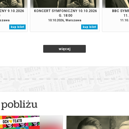
NY 9.10.2026
KONCERT SYMFONICZNY 10.10.2026
BBC SYM
0
G. 18:00
11.
rszawa
10.10.2026, Warszawa
11.10
kup bilet
kup bilet
więcej
pobliżu