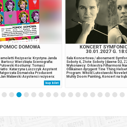
POMOC DOMOWA
KONCERT SYMFONI
30.01.2027 G. 18:
amoletti Reżyseria: Krystyna Janda
Sala Koncertowa / abonament Symfo
 Bartosz Wierzbięta Scenografia:
Soboty 4, Złote Soboty (dawne D2, Z
 Putowski Kostiumy: Tomasz
Wykonawcy: Orkiestra Filharmonii N
iatło: Katarzyna Łuszczyk Asystent
Ollikainen dyrygent Tine Thing Helset
Małgorzata Domańska Producent
Program: Witold Lutosławski Novelett
Jan Malawski Asystenci reżysera:
Muhly Doom Painting, Koncert na trąbk
i Rafał Mohr Obsada: Krystyna Janda,
[20'] ... przerwa [20'] Jean Sibelius 
kup bilet
iewkowska, Barbara
symfoniczny Córka Pohjoli op. 49 [13'
rzata Kocik, Krzysztof Dracz,
Strauss Suita z opery Kawaler srebrne
ielnicki...