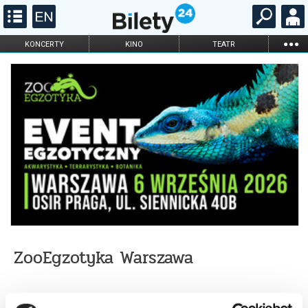
...
KONCERTY
KINO
TEATR
KABARET I
FILHARMONIA
OPERA I BALET
STAND-UP
DLA DZIECI
ONLINE
KARNETY
ZooEgzotyka Warszawa
Zapraszamy na fantastyczny event ze zwierzętami i roślinami