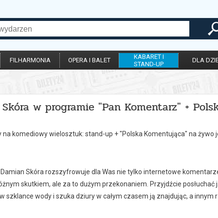
KABARET I
FILHARMONIA
OPERA I BALET
DLA DZIE
STAND-UP
 Skóra w programie "Pan Komentarz" + Pols
na komediowy wielosztuk: stand-up + "Polska Komentująca" na żywo 
: Damian Skóra rozszyfrowuje dla Was nie tylko internetowe komentarze
 różnym skutkiem, ale za to dużym przekonaniem. Przyjdźcie posłuchać
 w szklance wody i szuka dziury w całym czasem ją znajdując, a innym 