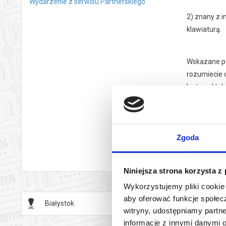
Wydarzenie z serwisu Partnerskiego
2) znany z 
klawiaturą.
Wskazane po
rozumiecie o
lustrze. I t
* Podczas w
czyt
wy
Zgoda
* Osoby prz
* Występ pr
* Nie ma ko
Niniejsza strona korzysta z
Wykorzystujemy pliki cookie 
aby oferować funkcje społecz
Białystok
02.12.2
witryny, udostępniamy part
informacje z innymi danymi 