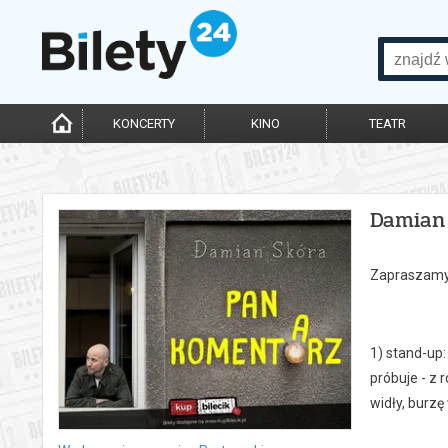
KONCERTY
KINO
TEATR
Damian
Zapraszamy 
1) stand-up
próbuje - z
widły, burzę