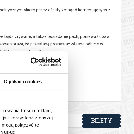
 analitycznym okiem przez efekty zmagań komentujących z
 będą zrywane, a także posiadanie pach, ponieważ ubaw...
j osobie sprawi, że przestanę poznawać własne odbicie w
le OPIS mnie przekonał".
O plikach cookies
.
e elektronicznej.
lizowania treści i reklam,
, jak korzystasz z naszej
BILETY
y mogą połączyć te
h usług.