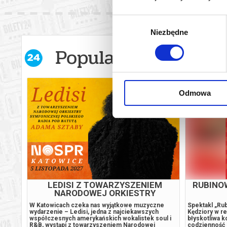
Wybór
Niezbędne
zgody
Popularne w serwis
Odmowa
LEDISI Z TOWARZYSZENIEM
RUBINOW
NARODOWEJ ORKIESTRY
SYMFONICZNEJ POLSKIEGO RADIA
OLa
W Katowicach czeka nas wyjątkowe muzyczne
Spektakl „Ru
POD BATUTĄ ADAMA SZTABY
ędach
wydarzenie – Ledisi, jedna z najciekawszych
Kędziory w r
TOJĄCE
współczesnych amerykańskich wokalistek soul i
błyskotliwa ko
R&B, wystąpi z towarzyszeniem Narodowej
codzienność 