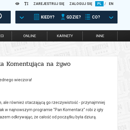
ZAREJESTRUJ SIĘ
ZALOGUJ SIĘ
PL
/
EN
KIEDY?
GDZIE?
CO?
CI
ONLINE
KARNETY
INNE
ka Komentująca na żywo
jednego wieczora!
, ale również otaczającą go rzeczywistość - przynajmniej
 jak w najnowszym programie "Pan Komentarz" robi z igły
razem odkrywając, że całość od początku była dziurą.