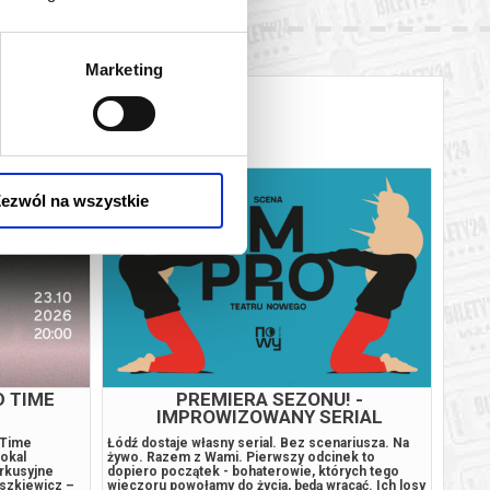
Marketing
ezwól na wszystkie
D TIME
PREMIERA SEZONU! -
IMPROWIZOWANY SERIAL
KOMEDIOWY - SCENA IMPRO TN
 Time
Łódź dostaje własny serial. Bez scenariusza. Na
Koncer
okal
żywo. Razem z Wami. Pierwszy odcinek to
19:00 
rkusyjne
dopiero początek - bohaterowie, których tego
Blecha
eszkiewicz –
wieczoru powołamy do życia, będą wracać. Ich losy
Sonata