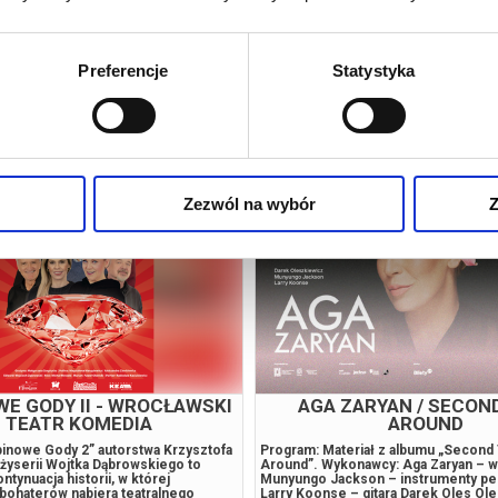
Preferencje
Statystyka
ie
Zezwól na wybór
Z
E GODY II - WROCŁAWSKI
AGA ZARYAN / SECON
TEATR KOMEDIA
AROUND
binowe Gody 2” autorstwa Krzysztofa
Program: Materiał z albumu „Second
eżyserii Wojtka Dąbrowskiego to
Around”. Wykonawcy: Aga Zaryan – w
ntynuacja historii, w której
Munyungo Jackson – instrumenty pe
bohaterów nabiera teatralnego
Larry Koonse – gitara Darek Oles Ol