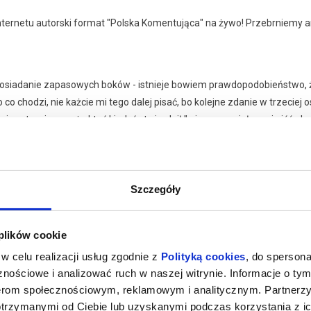
internetu autorski format "Polska Komentująca" na żywo! Przebrniemy
siadanie zapasowych boków - istnieje bowiem prawdopodobieństwo, że
 co chodzi, nie każcie mi tego dalej pisać, bo kolejne zdanie w trzecie
ak piszę to wierząc, że ktoś kiedyś stwierdził "wiesz co, miałem nie iść a
ystępu obowiązuje zakaz nagrywania audio oraz video.
aj więcej o
darzeniu
Szczegóły
eszkadzające mogą zostać wyproszone bez możliwości zwrotu biletów
zeznaczony jest dla osób dorosłych.
nieczności drukowania biletów, mogą one zostać przedstawione w formi
 plików cookie
w celu realizacji usług zgodnie z
Polityką cookies
, do spersona
nościowe i analizować ruch w naszej witrynie. Informacje o tym
026 , g. 19:00
(środa)
Zmiana Klimatu
nerom społecznościowym, reklamowym i analitycznym. Partnerz
otrzymanymi od Ciebie lub uzyskanymi podczas korzystania z ic