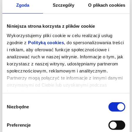
Zgoda
Szczegóły
O plikach cookies
Niniejsza strona korzysta z plików cookie
Wykorzystujemy pliki cookie w celu realizacji usług
zgodnie z
Polityką cookies
, do spersonalizowania treści
i reklam, aby oferować funkcje społecznościowe i
analizować ruch w naszej witrynie. Informacje o tym, jak
korzystasz z naszej witryny, udostępniamy partnerom
społecznościowym, reklamowym i analitycznym.
Partnerzy mogą połączyć te informacje z innymi danymi
Mamo! Papier się kończy!
otrzymanymi od Ciebie lub uzyskanymi podczas
korzystania z ich usług.
Mariusz Kałamaga - na co dzień budzi ludzi w RMF FM i tam go
Wybór
tylko słychać. Wieczorami wychodzi ze swojej żeremi i budzi ludzi
ze sceny i tam go widać. "Mamo! Papier się kończy!" to zestaw
Niezbędne
zgody
spostrzeżeń, przemyśleń, doświadczeń komika, które odpowiada
myśli: Czyń Bobro miej dystans, ssij a będzie Ci ssane. Papier się
kończy a wraz z nim pewna era. Nadchodzi sztuczna inteligencja i
prawdziwa głupota. bo człowiek, by nie myśleć wymyślił robota.
Preferencje
Duża dawka, energii i próba pozytywnego spojrzenia na ten żywot
człowieka miejmy nadzieję jeszcze poczciwego.