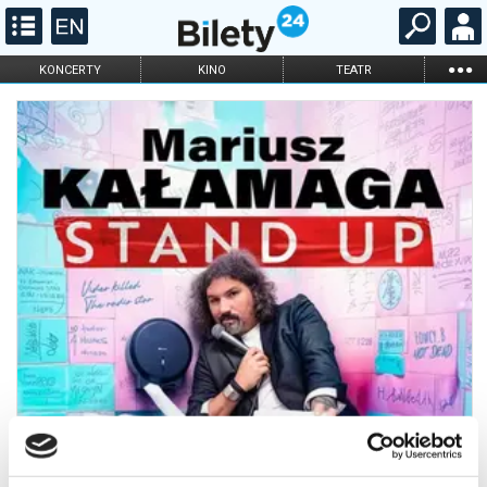
...
KONCERTY
KINO
TEATR
KABARET I
FILHARMONIA
OPERA I BALET
STAND-UP
DLA DZIECI
ONLINE
KARNETY