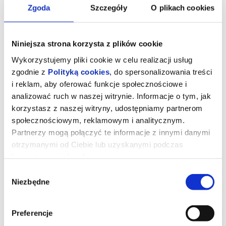
Zgoda
Szczegóły
O plikach cookies
Niniejsza strona korzysta z plików cookie
Wykorzystujemy pliki cookie w celu realizacji usług
zgodnie z
Polityką cookies
, do spersonalizowania treści
i reklam, aby oferować funkcje społecznościowe i
analizować ruch w naszej witrynie. Informacje o tym, jak
korzystasz z naszej witryny, udostępniamy partnerom
społecznościowym, reklamowym i analitycznym.
Partnerzy mogą połączyć te informacje z innymi danymi
Drugie życie
otrzymanymi od Ciebie lub uzyskanymi podczas
korzystania z ich usług.
Wybór
„Drugie życie” – zdobywca nagrody publiczności na festiwalu
Niezbędne
zgody
filmowym w Wenecji – to emanujący optymizmem i pogodą ducha
portret dojrzałej kobiety, w którą wciela się Carmen Maura
(„Kobiety na skraju załamania nerwowego”, „Volver”).
Preferencje
María Ángeles od czterdziestu lat mieszka w słonecznym
apartamencie w sercu marokańskiego Tangeru. To miejsce, które