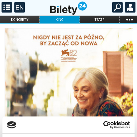
...
KONCERTY
KINO
TEATR
KABARET I
FILHARMONIA
OPERA I BALET
STAND-UP
DLA DZIECI
ONLINE
KARNETY