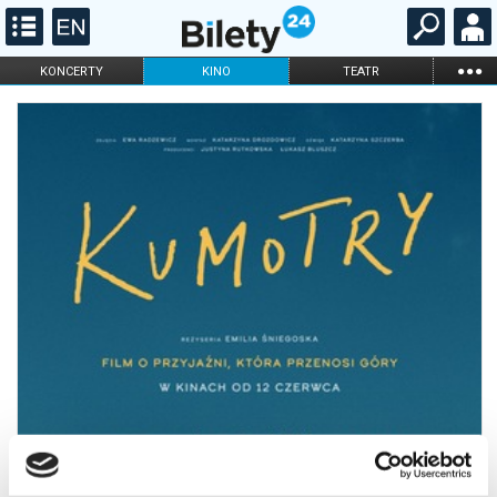
...
KONCERTY
KINO
TEATR
KABARET I
FILHARMONIA
OPERA I BALET
STAND-UP
DLA DZIECI
ONLINE
KARNETY