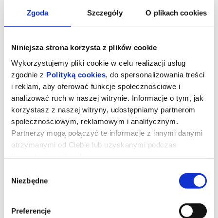
Zgoda
Szczegóły
O plikach cookies
Niniejsza strona korzysta z plików cookie
Wykorzystujemy pliki cookie w celu realizacji usług
zgodnie z
Polityką cookies
, do spersonalizowania treści
i reklam, aby oferować funkcje społecznościowe i
analizować ruch w naszej witrynie. Informacje o tym, jak
korzystasz z naszej witryny, udostępniamy partnerom
społecznościowym, reklamowym i analitycznym.
Partnerzy mogą połączyć te informacje z innymi danymi
Kumotry
otrzymanymi od Ciebie lub uzyskanymi podczas
korzystania z ich usług.
Pustoszejąca polska wieś w rumuńskich Karpatach: wzruszający
Wybór
film o pamięci, przyjaźni i przemijaniu.
Niezbędne
zgody
Historia przyjaźni kobiet zamieszkujących wymierającą polską
wieś w rumuńskich Karpatach. Hanka i Bronka pochowały już
mężów, dzieci wyjechały za granicę w poszukiwaniu innych,
Preferencje
lepszych perspektyw. Samodzielne i niezależne bohaterki