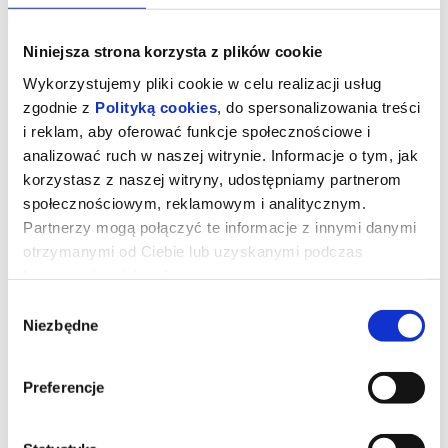
Niniejsza strona korzysta z plików cookie
Wykorzystujemy pliki cookie w celu realizacji usług
zgodnie z
Polityką cookies
, do spersonalizowania treści
i reklam, aby oferować funkcje społecznościowe i
analizować ruch w naszej witrynie. Informacje o tym, jak
korzystasz z naszej witryny, udostępniamy partnerom
społecznościowym, reklamowym i analitycznym.
Partnerzy mogą połączyć te informacje z innymi danymi
otrzymanymi od Ciebie lub uzyskanymi podczas
korzystania z ich usług.
DIABEŁ UBIERA SIĘ U PRADY 2
Wybór
Niezbędne
zgody
Dwadzieścia lat po stworzeniu kultowych ról Mirandy, Andy’ego,
Emily i Nigela Meryl Streep, Anne Hathaway, Emily Blunt i Stanley
Tucci powracają na tętniące modą ulice Nowego Jorku i do
Preferencje
eleganckich biur magazynu Runway w filmie „Diabeł ubiera się u
Prady 2” wytwórni 20th Century Studios, długo oczekiwanej
kontynuacji fenomenalnego hitu z 2006 roku, który ukształtował
całe pokolenie. Zareżyserię odpowiada David Frankel, scenariusz