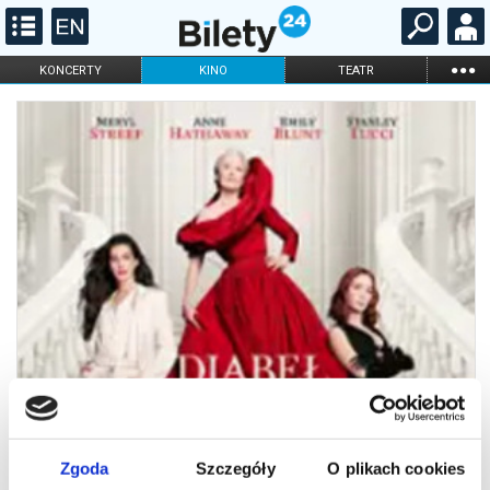
...
KONCERTY
KINO
TEATR
KABARET I
FILHARMONIA
OPERA I BALET
STAND-UP
DLA DZIECI
ONLINE
KARNETY
Zgoda
Szczegóły
O plikach cookies