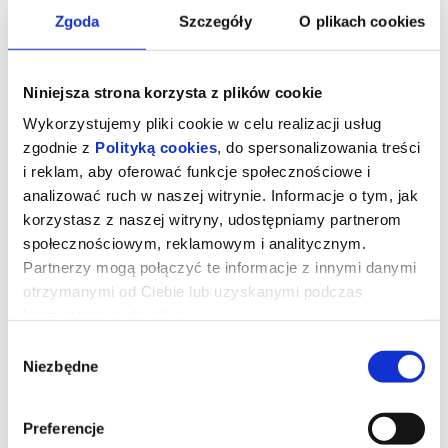
Zgoda
Szczegóły
O plikach cookies
Niniejsza strona korzysta z plików cookie
Wykorzystujemy pliki cookie w celu realizacji usług
zgodnie z
Polityką cookies
, do spersonalizowania treści
i reklam, aby oferować funkcje społecznościowe i
analizować ruch w naszej witrynie. Informacje o tym, jak
korzystasz z naszej witryny, udostępniamy partnerom
społecznościowym, reklamowym i analitycznym.
Partnerzy mogą połączyć te informacje z innymi danymi
otrzymanymi od Ciebie lub uzyskanymi podczas
MICHAEL
korzystania z ich usług.
Wybór
Niezbędne
zgody
Młody Michael Jackson (Juliano Krue Valdi) jako ósme z
dziesięciorga dzieci od najmłodszych lat jest przygotowywany do
kariery muzycznej pod okiem surowego ojca (Colman Domingo). Z
rodzinnym zespołem Jackson Five odnosi pierwsze sukcesy, a już
Preferencje
w wieku 13 lat rozpoczyna karierę solową. Również w dorosłości