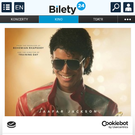
...
KONCERTY
KINO
TEATR
KABARET I
FILHARMONIA
OPERA I BALET
STAND-UP
DLA DZIECI
ONLINE
KARNETY