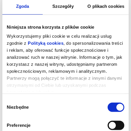
Zgoda
Szczegóły
O plikach cookies
Niniejsza strona korzysta z plików cookie
Wykorzystujemy pliki cookie w celu realizacji usług
zgodnie z
Polityką cookies
, do spersonalizowania treści
i reklam, aby oferować funkcje społecznościowe i
analizować ruch w naszej witrynie. Informacje o tym, jak
korzystasz z naszej witryny, udostępniamy partnerom
społecznościowym, reklamowym i analitycznym.
Partnerzy mogą połączyć te informacje z innymi danymi
otrzymanymi od Ciebie lub uzyskanymi podczas
MICHAEL
korzystania z ich usług.
Wybór
Niezbędne
zgody
Młody Michael Jackson (Juliano Krue Valdi) jako ósme z
dziesięciorga dzieci od najmłodszych lat jest przygotowywany do
kariery muzycznej pod okiem surowego ojca (Colman Domingo). Z
rodzinnym zespołem Jackson Five odnosi pierwsze sukcesy, a już
Preferencje
w wieku 13 lat rozpoczyna karierę solową. Również w dorosłości