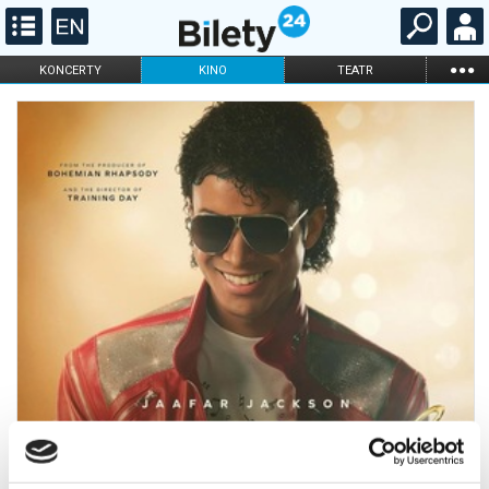
...
KONCERTY
KINO
TEATR
KABARET I
FILHARMONIA
OPERA I BALET
STAND-UP
DLA DZIECI
ONLINE
KARNETY