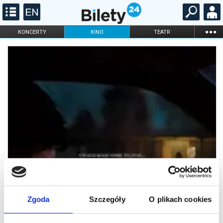
...
KONCERTY
KINO
TEATR
KABARET I
FILHARMONIA
OPERA I BALET
STAND-UP
DLA DZIECI
ONLINE
KARNETY
Zgoda
Szczegóły
O plikach cookies