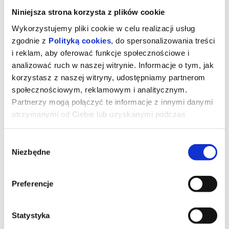
Niniejsza strona korzysta z plików cookie
Wykorzystujemy pliki cookie w celu realizacji usług
zgodnie z
Polityką cookies
, do spersonalizowania treści
i reklam, aby oferować funkcje społecznościowe i
analizować ruch w naszej witrynie. Informacje o tym, jak
korzystasz z naszej witryny, udostępniamy partnerom
społecznościowym, reklamowym i analitycznym.
Partnerzy mogą połączyć te informacje z innymi danymi
otrzymanymi od Ciebie lub uzyskanymi podczas
korzystania z ich usług.
Wybór
OBSESJA
Niezbędne
zgody
Bear (Michael Johnston) platonicznie zakochany w swojej
Preferencje
przyjaciółce Nikki (Inde Navarrette), chce zdobyć serce ukochanej i
postanawia spełnić swoje marzenie za pomocą taniej zabawki
spełniające życzenia "One Wish Willow". Zabawka naprawdę
działa i chłopak otrzymuje dokładnie to, o co prosił, ale wkrótce
Statystyka
odkrywa, że niektóre pragnienia mają mroczną, złowrogą cenę.