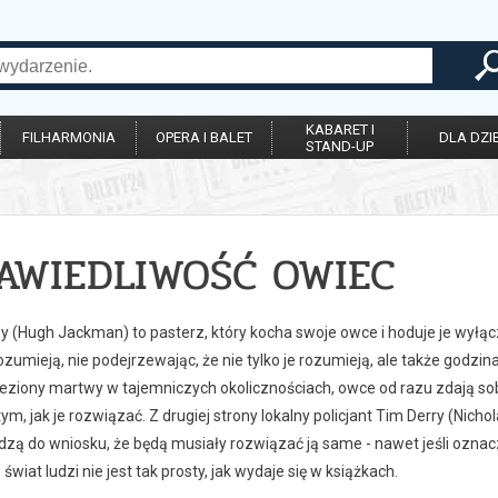
KABARET I
FILHARMONIA
OPERA I BALET
DLA DZIE
STAND-UP
AWIEDLIWOŚĆ OWIEC
 (Hugh Jackman) to pasterz, który kocha swoje owce i hoduje je wyłączn
ozumieją, nie podejrzewając, że nie tylko je rozumieją, ale także godzi
leziony martwy w tajemniczych okolicznościach, owce od razu zdają sob
ym, jak je rozwiązać. Z drugiej strony lokalny policjant Tim Derry (Nich
ą do wniosku, że będą musiały rozwiązać ją same - nawet jeśli oznacza
świat ludzi nie jest tak prosty, jak wydaje się w książkach.