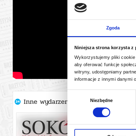
Zgoda
Niniejsza strona korzysta z
Wykorzystujemy pliki cookie 
aby oferować funkcje społecz
witryny, udostępniamy part
informacje z innymi danymi 
Wybór
Inne wydarzenia organizatora
Niezbędne
zgody