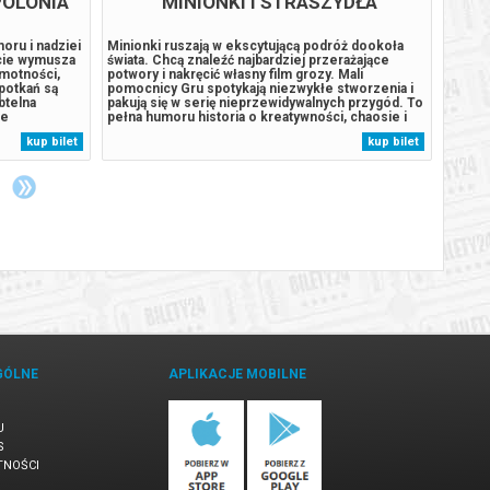
POLONIA
MINIONKI I STRASZYDŁA
oru i nadziei
Minionki ruszają w ekscytującą podróż dookoła
"Odyse
ycie wymusza
świata. Chcą znaleźć najbardziej przerażające
podcza
amotności,
potwory i nakręcić własny film grozy. Mali
podróż
potkań są
pomocnicy Gru spotykają niezwykłe stworzenia i
Opisuj
btelna
pakują się w serię nieprzewidywalnych przygód. To
takimi
ie
pełna humoru historia o kreatywności, chaosie i
Kalips
wywane z
wielkich ambicjach małych rozrabiaków.
ukocha
kup bilet
kup bilet
h klasa,
Udowadniają, że dla wspólnego celu warto pokonać
zakupy
nadają...
każdą przeszkodę.******* Bezpieczne...
wydarz
GÓLNE
APLIKACJE MOBILNE
U
S
TNOŚCI