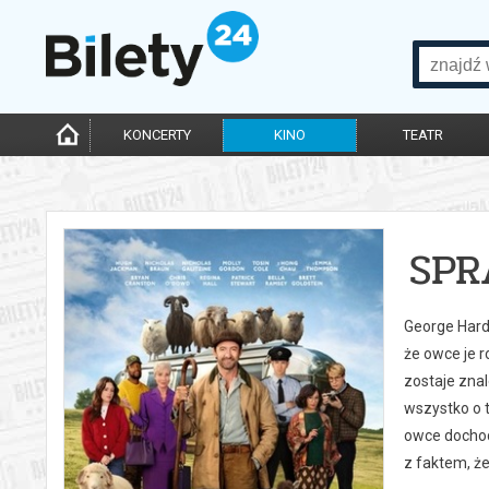
KONCERTY
KINO
TEATR
SPR
George Hardy
że owce je r
zostaje zna
wszystko o t
owce dochodz
z faktem, że 