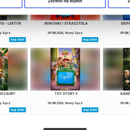
Zezwól na wybór
Z
IO - LEKTOR
MINIONKI I STRASZYDŁA
EKIP
wy Sącz
09.08.2026, Nowy Sącz
09.08
kup bilet
kup bilet
INOZAURY
TOY STORY 5
KAND
wy Sącz
09.08.2026, Nowy Sącz
09.08
kup bilet
kup bilet