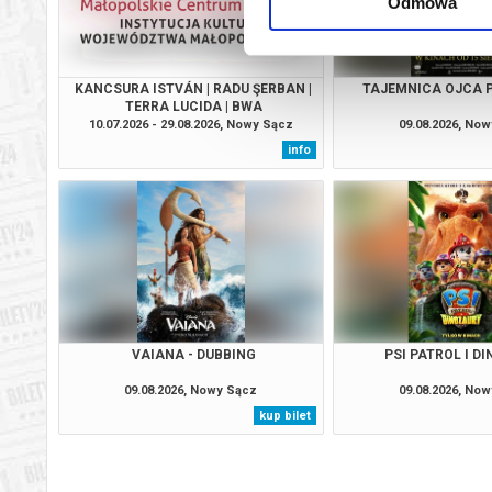
Odmowa
KANCSURA ISTVÁN | RADU ŞERBAN |
TAJEMNICA OJCA P
TERRA LUCIDA | BWA
10.07.2026 - 29.08.2026, Nowy Sącz
09.08.2026, No
info
VAIANA - DUBBING
PSI PATROL I D
09.08.2026, Nowy Sącz
09.08.2026, No
kup bilet