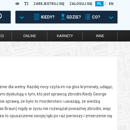
ZAREJESTRUJ SIĘ
ZALOGUJ SIĘ
PL
/
EN
KIEDY?
GDZIE?
CO?
CI
ONLINE
KARNETY
INNE
ie dla wełny. Każdej nocy czyta im na głos kryminały, udając,
nami dyskutują o tym, kto jest sprawcą zbrodni.Kiedy George
ie sprawę, że było to morderstwo i uważają, że wiedzą
olas Braun) nigdy w życiu nie rozwiązał poważnej zbrodni, więc
 to opuszczenie swojej łąki po raz pierwszy i zmierzenie się