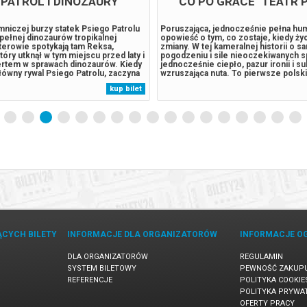
 PATROL I DINOZAURY
"CO PO GRACE" TEATR 
niczej burzy statek Psiego Patrolu
Poruszająca, jednocześnie pełna hum
a pełnej dinozaurów tropikalnej
opowieść o tym, co zostaje, kiedy ż
terowie spotykają tam Reksa,
zmiany. W tej kameralnej historii o s
tóry utknął w tym miejscu przed laty i
pogodzeniu i sile nieoczekiwanych s
pertem w sprawach dinozaurów. Kiedy
jednocześnie ciepło, pazur ironii i su
ówny rywal Psiego Patrolu, zaczyna
wzruszająca nuta. To pierwsze polsk
 eksploatować zasoby naturalne
wystawienie tego tekstu — przygoto
kup bilet
owadza do wybuchu ogromnego,
udziałem wspaniałych aktorów, któryc
lat wulkanu. Psi Patrol...
doświadczenie i charyzma sceniczna 
ĄCYCH BILETY
INFORMACJE DLA ORGANIZATORÓW
INFORMACJE O
DLA ORGANIZATORÓW
REGULAMIN
SYSTEM BILETOWY
PEWNOŚĆ ZAKUP
REFERENCJE
POLITYKA COOKIE
POLITYKA PRYWA
OFERTY PRACY