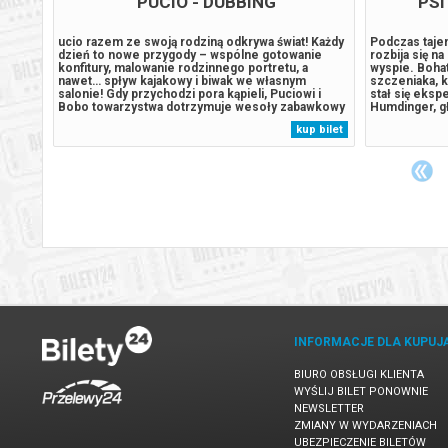
PUCIO - DUBBING
PSI
dki 53
ucio razem ze swoją rodziną odkrywa świat! Każdy
Podczas tajem
godzie.
dzień to nowe przygody – wspólne gotowanie
rozbija się n
oznaje
konfitury, malowanie rodzinnego portretu, a
wyspie. Boha
ią
nawet… spływ kajakowy i biwak we własnym
szczeniaka, k
salonie! Gdy przychodzi pora kąpieli, Puciowi i
stał się eks
t
Bobo towarzystwa dotrzymuje wesoły zabawkowy
Humdinger, gł
trony,
krokodyl, który również pilnie potrzebuje się
lekkomyślnie
 bilet
kup bilet
. U
wykąpać! Pucio uczy się dzielić z innymi,
wyspy, dopr
nawiązywać nowe przyjaźnie i radzić sobie z...
uśpionego od 
INFORMACJE DLA KUPUJ
BIURO OBSŁUGI KLIENTA
WYŚLIJ BILET PONOWNIE
NEWSLETTER
ZMIANY W WYDARZENIACH
UBEZPIECZENIE BILETÓW