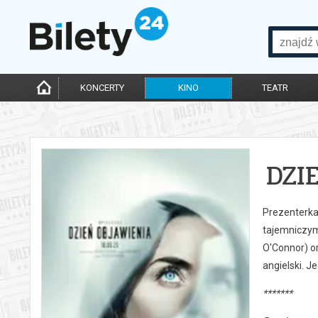
KONCERTY
KINO
TEATR
DZI
Prezenterka 
tajemniczym
O'Connor) or
angielski. 
*******