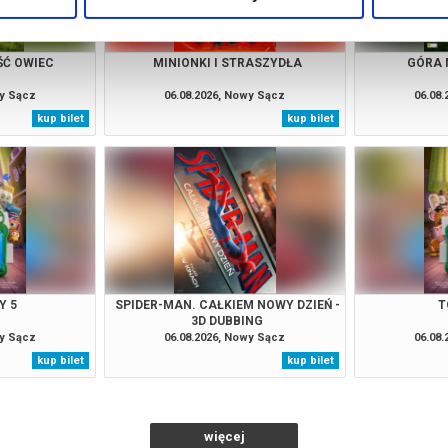
ŚĆ OWIEC
MINIONKI I STRASZYDŁA
GÓRA 
wy Sącz
06.08.2026, Nowy Sącz
06.08
kup bilet
kup bilet
Y 5
SPIDER-MAN. CAŁKIEM NOWY DZIEŃ -
T
3D DUBBING
wy Sącz
06.08.2026, Nowy Sącz
06.08
kup bilet
kup bilet
więcej