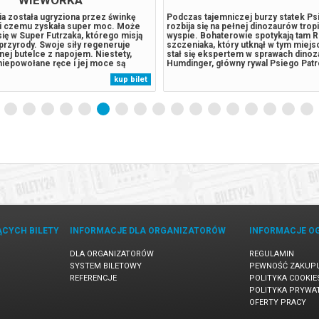
ilm aktorski wytwórni Disney będący
Podczas tajemniczej burzy statek Ps
cją nominowanego do Oscara
rozbija się na pełnej dinozaurów trop
hitu pod tym samym tytułem.
wyspie. Bohaterowie spotykają tam R
rzygodach dziewczyny, która na
szczeniaka, który utknął w tym miejsc
anu po raz pierwszy opuszcza
stał się ekspertem w sprawach dinoz
ę Motonui i udaje się w
Humdinger, główny rywal Psiego Patr
ą podróż, by ratować swoje plemię.
lekkomyślnie eksploatować zasoby n
kup bilet
mu jest Thomas Kail ("Hamilton")
wyspy, doprowadza do wybuchu ogr
nagrodami Emmy i Tony.*******
uśpionego od lat wulkanu. Psi Patrol..
akupy...
ĄCYCH BILETY
INFORMACJE DLA ORGANIZATORÓW
INFORMACJE O
DLA ORGANIZATORÓW
REGULAMIN
SYSTEM BILETOWY
PEWNOŚĆ ZAKUP
REFERENCJE
POLITYKA COOKIE
POLITYKA PRYWA
OFERTY PRACY