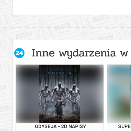
Inne wydarzenia w 
SPIDER-MAN. CAŁKIEM NOWY
DZIEŃ - 2D DUBBING