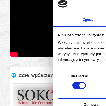
Zgoda
Niniejsza strona korzysta z
Wykorzystujemy pliki cookie 
aby oferować funkcje społecz
witryny, udostępniamy part
informacje z innymi danymi 
Wybór
Inne wydarzenia organizatora
Niezbędne
zgody
Odmowa