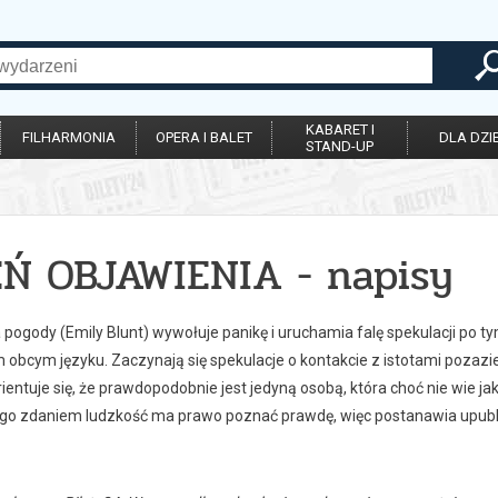
KABARET I
FILHARMONIA
OPERA I BALET
DLA DZIE
STAND-UP
EŃ OBJAWIENIA - napisy
pogody (Emily Blunt) wywołuje panikę i uruchamia falę spekulacji po t
 obcym języku. Zaczynają się spekulacje o kontakcie z istotami pozazi
ientuje się, że prawdopodobnie jest jedyną osobą, która choć nie wie j
Jego zdaniem ludzkość ma prawo poznać prawdę, więc postanawia upubli