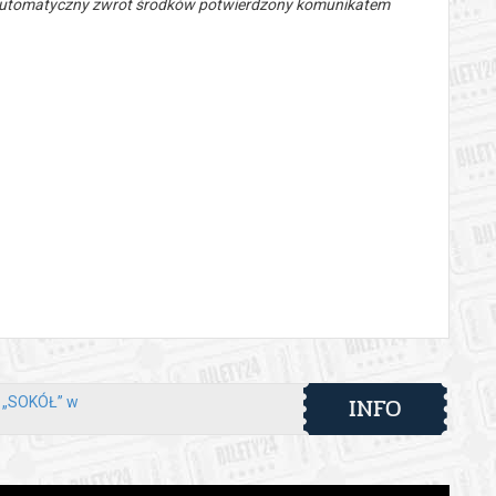
 automatyczny zwrot środków potwierdzony komunikatem
INFO
y „SOKÓŁ” w