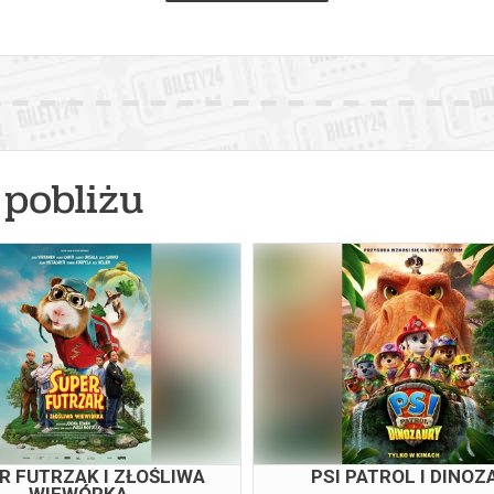
pobliżu
VAIANA - DUBBING
PSI PATROL I DINOZ