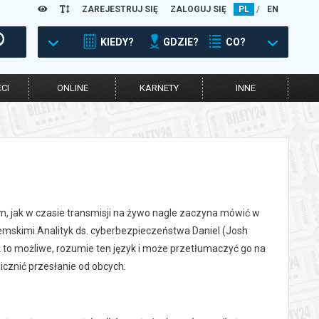
ZAREJESTRUJ SIĘ
ZALOGUJ SIĘ
PL
/
EN
KIEDY?
GDZIE?
CO?
CI
ONLINE
KARNETY
INNE
ym, jak w czasie transmisji na żywo nagle zaczyna mówić w
emskimi.Analityk ds. cyberbezpieczeństwa Daniel (Josh
ak to możliwe, rozumie ten język i może przetłumaczyć go na
cznić przesłanie od obcych.