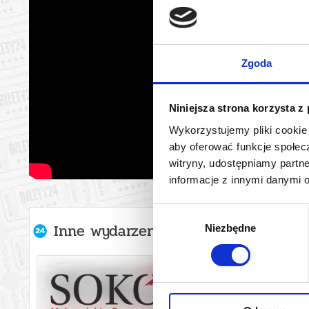
Zgoda
Niniejsza strona korzysta z
Wykorzystujemy pliki cookie 
aby oferować funkcje społecz
witryny, udostępniamy part
informacje z innymi danymi 
Wybór
Inne wydarzenia organizatora
Niezbędne
zgody