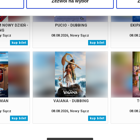
Zezwól na wybór
Z
 NOWY DZIEŃ -
PUCIO - DUBBING
EKIP
NG
wy Sącz
08.08.2026, Nowy Sącz
08.08
kup bilet
kup bilet
 MAN
VAIANA - DUBBING
T
wy Sącz
08.08.2026, Nowy Sącz
08.08
kup bilet
kup bilet