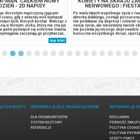
ER-MAN. CAŁKIEM NOWY
KOBIETY NA SKRAJU ZA
DZIEŃ - 2D NAPISY
NERWOWEGO | FIESTA
HISZPAŃSKIEGO 2
eraz dorosłym mężczyzną żyjącym
Po wielu latach wspólnego życia z Iv
 czasu, gdy z własnej woli wymazał
aktorka dubbingu, zostaje porzucona
pamięci tych, których kochał. Walcząc z
nie poddawać się depresji i zmienić c
cią w Nowym Jorku, który nie zna już
swoje życie, ale nieustanny nacisk o
 w pełni poświęcił się ochronie miasta.
nie pozwala jej niczego doprowadzić
wymagania zaczynają go przytłaczać,
końcu ma wszystkiego dosyć, sporzą
je zaskakującą fizyczną przemianę,
zabójczą miksturę: gazpacho zmiesz
kup bilet
 jego istnieniu, podczas gdy nowy,
tabletkami nasennymi. Lawina kolejn
.
zastopuje jej zamiary.*******...
ĄCYCH BILETY
INFORMACJE DLA ORGANIZATORÓW
INFORMACJE O
DLA ORGANIZATORÓW
REGULAMIN
SYSTEM BILETOWY
PEWNOŚĆ ZAKUP
REFERENCJE
POLITYKA COOKIE
POLITYKA PRYWA
OFERTY PRACY