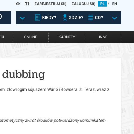
ZAREJESTRUJ SIĘ
ZALOGUJ SIĘ
PL
/
EN
KIEDY?
GDZIE?
CO?
CI
ONLINE
KARNETY
INNE
 dubbing
m: złowrogim sojuszem Wario i Bowsera Jr. Teraz, wraz z
 automatyczny zwrot środków potwierdzony komunikatem