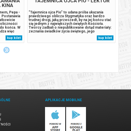
ŁAMANIA
TAJEMNICA OJCA PIO - LEKTOR
 KINA
026
anem, Pepa -
"Tajemnica ojca Pio" to udana próba ukazania
Peter 
. Postanawia
prawdziwego oblicza Stygmatyka oraz bardzo
samotn
ałkowicie
trudnej drogi, jaką przeszedł, by na jej końcu stać
się z 
koliczności
się jednym z największych świętych Kościoła.
przest
 do końca. W
Twórcy zadbali o niepublikowane dotąd materiały:
jego i
dza więc
zeznania świadków życia świętego, jego
Gdy ro
ane z
duchowych dzieci, osób, które doświadczyły
presja
kup bilet
kup bilet
ych wydarzeń
nawrócenia i uzdrowienia, oraz zdjęcia, nagrania i
która 
wypowiedzi współbraci z San Giovanni...
niepok
GÓLNE
APLIKACJE MOBILNE
U
S
TNOŚCI