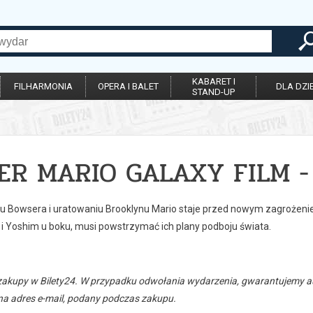
KABARET I
FILHARMONIA
OPERA I BALET
DLA DZIE
STAND-UP
ER MARIO GALAXY FILM -
u Bowsera i uratowaniu Brooklynu Mario staje przed nowym zagrożenie
 i Yoshim u boku, musi powstrzymać ich plany podboju świata.
zakupy w Bilety24. W przypadku odwołania wydarzenia, gwarantujemy
a adres e-mail, podany podczas zakupu.