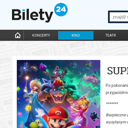
KONCERTY
KINO
TEATR
SUP
Po pokonani
przyjaciółmi
*******
Bezpieczne 
wysyłanym n