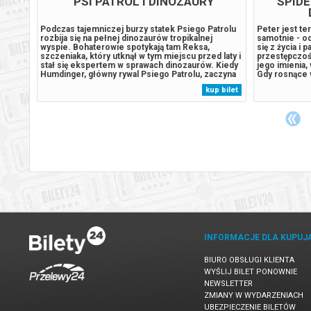
NIA
PSI PATROL I DINOZAURY
SPID
adziei
Podczas tajemniczej burzy statek Psiego Patrolu
Peter jest t
musza
rozbija się na pełnej dinozaurów tropikalnej
samotnie - od
ci,
wyspie. Bohaterowie spotykają tam Reksa,
się z życia i 
 są
szczeniaka, który utknął w tym miejscu przed laty i
przestępczoś
stał się ekspertem w sprawach dinozaurów. Kiedy
jego imienia,
Humdinger, główny rywal Psiego Patrolu, zaczyna
Gdy rosnące 
 z
lekkomyślnie eksploatować zasoby naturalne
presja wywołu
 bilet
kup bilet
,
wyspy, doprowadza do wybuchu ogromnego,
która zagraża
..
uśpionego od lat wulkanu. Psi Patrol...
niepokojący..
INFORMACJE DLA KUPUJ
BIURO OBSŁUGI KLIENTA
WYŚLIJ BILET PONOWNIE
NEWSLETTER
ZMIANY W WYDARZENIACH
UBEZPIECZENIE BILETÓW