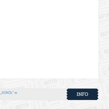
INFO
y „SOKÓŁ” w