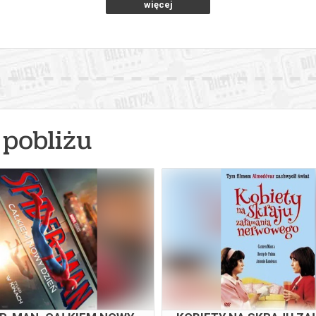
więcej
pobliżu