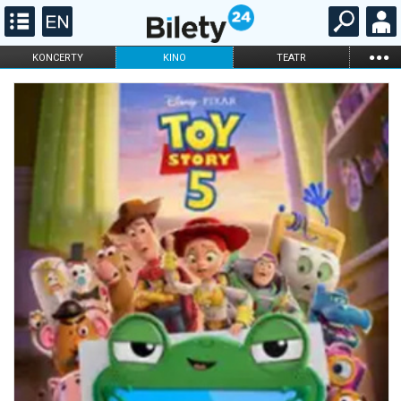
...
KONCERTY
KINO
TEATR
KABARET I
FILHARMONIA
OPERA I BALET
STAND-UP
DLA DZIECI
ONLINE
KARNETY