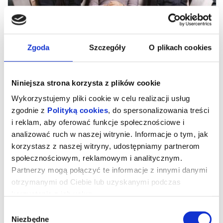
Zgoda
Szczegóły
O plikach cookies
Niniejsza strona korzysta z plików cookie
Wykorzystujemy pliki cookie w celu realizacji usług
zgodnie z
Polityką cookies
, do spersonalizowania treści
i reklam, aby oferować funkcje społecznościowe i
analizować ruch w naszej witrynie. Informacje o tym, jak
Czytając Lolitę w Teheranie
korzystasz z naszej witryny, udostępniamy partnerom
społecznościowym, reklamowym i analitycznym.
Partnerzy mogą połączyć te informacje z innymi danymi
Oparty na bestsellerowej autobiografii Azar Nafisi film to
otrzymanymi od Ciebie lub uzyskanymi podczas
przejmująca i wciąż aktualna opowieść o kobiecej solidarności,
odwadze i sile literatury. W głównych rolach wystąpiły czołowe
korzystania z ich usług.
irańskie aktorki – Golshifteh Farahani oraz Zar Amir Ebrahimi.
Wybór
Po rewolucji islamskiej w Iranie, która miała miejsce w 1979 roku,
Niezbędne
ulice Teheranu patrolowane są przez obrońców moralności, a
zgody