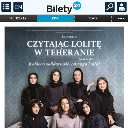
...
KONCERTY
KINO
TEATR
KABARET I
FILHARMONIA
OPERA I BALET
STAND-UP
DLA DZIECI
ONLINE
KARNETY