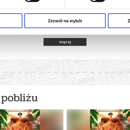
A
SPIDER-MAN : CAŁKIEM NOWY DZIEŃ
SPIDER-MAN 
2D DUBBING
iercie
08.08.2026, Zawiercie
08.08
kup bilet
kup bilet
Zezwól na wybór
Z
więcej
pobliżu