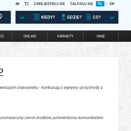
ZAREJESTRUJ SIĘ
ZALOGUJ SIĘ
PL
/
EN
KIEDY?
GDZIE?
CO?
CI
ONLINE
KARNETY
INNE
2
rowniczym stanowisku - konkurują o wpływy i przychody z
 automatyczny zwrot środków potwierdzony komunikatem