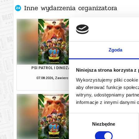
Inne wydarzenia organizatora
Zgoda
PSI PATROL I DINOZAURY
VAIAN
Niniejsza strona korzysta z
07.08.2026, Zawiercie
07.08.2026, Zaw
Wykorzystujemy pliki cookie 
kup bilet
aby oferować funkcje społecz
witryny, udostępniamy part
informacje z innymi danymi 
Wybór
Niezbędne
zgody