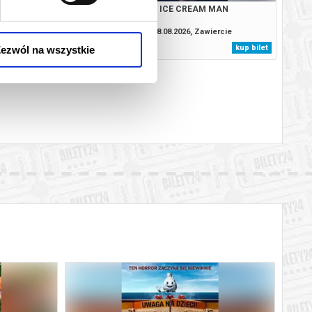
: CAŁKIEM NOWY DZIEŃ
ICE CREAM MAN
2D DUBBING
.2026, Zawiercie
08.08.2026, Zawiercie
kup bilet
kup bilet
ezwól na wszystkie