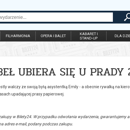
KABARET I
FILHARMONIA
OPERA I BALET
DLA DZIE
STAND-UP
BEŁ UBIERA SIĘ U PRADY 
stly walczy ze swoją byłą asystentką Emily - a obecnie rywalką na kie
asach upadającej prasy papierowej.
zakupy w Bilety24. W przypadku odwołania wydarzenia, gwarantujemy
a adres e-mail, podany podczas zakupu.