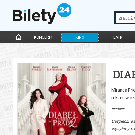
KONCERTY
KINO
TEATR
DIA
Miranda Prie
reklam w cz
*******
Bezpieczne 
wysyłanym n