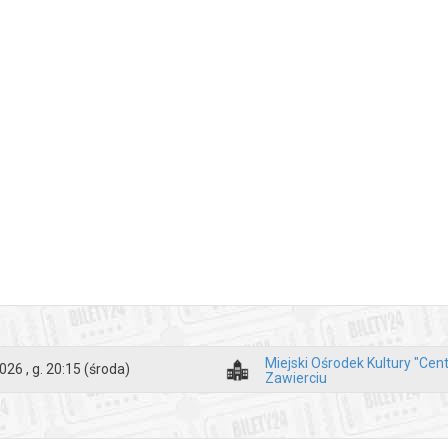
Miejski Ośrodek Kultury "Cen
026 , g. 20:15
(środa)
Zawierciu