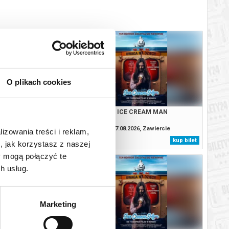
O plikach cookies
: CAŁKIEM NOWY DZIEŃ
ICE CREAM MAN
2D DUBBING
.2026, Zawiercie
07.08.2026, Zawiercie
lizowania treści i reklam,
kup bilet
kup bilet
, jak korzystasz z naszej
y mogą połączyć te
h usług.
Marketing