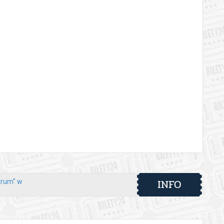
INFO
trum" w