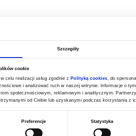
Szczegóły
A
SPIDER-MAN : CAŁKIEM NOWY DZIEŃ
SPIDER-MAN 
 plików cookie
2D DUBBING
iercie
07.08.2026, Zawiercie
07.08
w celu realizacji usług zgodnie z
Polityką cookies
, do spersona
kup bilet
kup bilet
nościowe i analizować ruch w naszej witrynie. Informacje o tym
nerom społecznościowym, reklamowym i analitycznym. Partnerz
otrzymanymi od Ciebie lub uzyskanymi podczas korzystania z ic
Preferencje
Statystyka