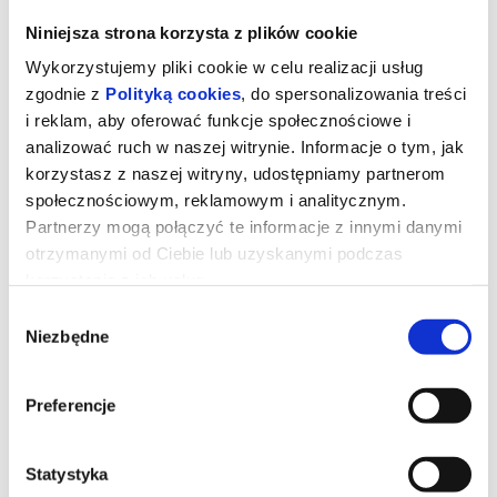
Niniejsza strona korzysta z plików cookie
Wykorzystujemy pliki cookie w celu realizacji usług
zgodnie z
Polityką cookies
, do spersonalizowania treści
i reklam, aby oferować funkcje społecznościowe i
analizować ruch w naszej witrynie. Informacje o tym, jak
korzystasz z naszej witryny, udostępniamy partnerom
społecznościowym, reklamowym i analitycznym.
Partnerzy mogą połączyć te informacje z innymi danymi
otrzymanymi od Ciebie lub uzyskanymi podczas
korzystania z ich usług.
GWIEZDNE WOJNY : MANDALORIAN
Wybór
Niezbędne
zgody
I GROGU 2D DUBBING
Preferencje
Złowrogie Imperium upadło, a imperialni watażkowie wciąż są
rozproszeni po całej galaktyce. Nowo powstała Nowa Republika,
która stara się chronić wszystko, o co walczyła Rebelia, zwraca się
o pomoc do legendarnego mandaloriańskiego łowcy nagród, Dina
Statystyka
Djarina, i jego młodego ucznia, Grogu.