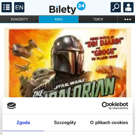
...
KONCERTY
KINO
TEATR
KABARET I
FILHARMONIA
OPERA I BALET
STAND-UP
DLA DZIECI
ONLINE
KARNETY
Zgoda
Szczegóły
O plikach cookies