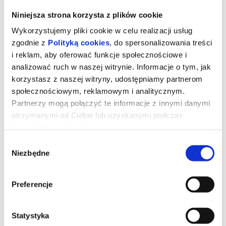
Niniejsza strona korzysta z plików cookie
Wykorzystujemy pliki cookie w celu realizacji usług
zgodnie z
Polityką cookies
, do spersonalizowania treści
i reklam, aby oferować funkcje społecznościowe i
analizować ruch w naszej witrynie. Informacje o tym, jak
korzystasz z naszej witryny, udostępniamy partnerom
społecznościowym, reklamowym i analitycznym.
Partnerzy mogą połączyć te informacje z innymi danymi
otrzymanymi od Ciebie lub uzyskanymi podczas
korzystania z ich usług.
GWIEZDNE WOJNY : MANDALORIAN
Wybór
Niezbędne
zgody
I GROGU 2D NAPISY
Preferencje
Złowrogie Imperium upadło, a imperialni watażkowie wciąż są
rozproszeni po całej galaktyce. Nowo powstała Nowa Republika,
która stara się chronić wszystko, o co walczyła Rebelia, zwraca się
o pomoc do legendarnego mandaloriańskiego łowcy nagród, Dina
Statystyka
Djarina, i jego młodego ucznia, Grogu.