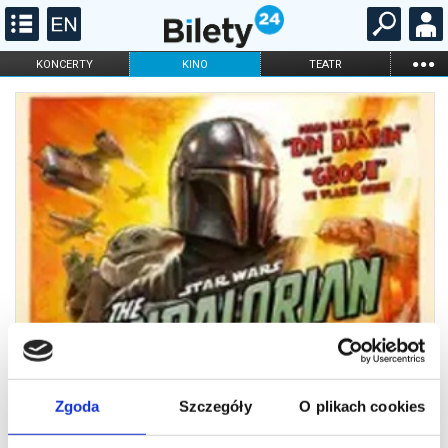
...
KONCERTY
KINO
TEATR
KABARET I
FILHARMONIA
OPERA I BALET
STAND-UP
DLA DZIECI
ONLINE
KARNETY
Zgoda
Szczegóły
O plikach cookies