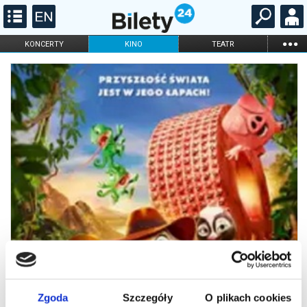
...
KONCERTY
KINO
TEATR
KABARET I
FILHARMONIA
OPERA I BALET
STAND-UP
DLA DZIECI
ONLINE
KARNETY
Zgoda
Szczegóły
O plikach cookies