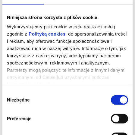
Niniejsza strona korzysta z plików cookie
Wykorzystujemy pliki cookie w celu realizacji usług
zgodnie z
Polityką cookies
, do spersonalizowania treści
i reklam, aby oferować funkcje społecznościowe i
analizować ruch w naszej witrynie. Informacje o tym, jak
korzystasz z naszej witryny, udostępniamy partnerom
społecznościowym, reklamowym i analitycznym.
Partnerzy mogą połączyć te informacje z innymi danymi
otrzymanymi od Ciebie lub uzyskanymi podczas
korzystania z ich usług.
KUROZAJĄC I ŚWIĄTYNIA
ŚWISTAKA
Wybór
Niezbędne
zgody
Gdy wyjątkowy pół kurczak, pół zając odkrywa, że nie jest sam i
Preferencje
ma siostrę, a cały gatunek kurozająców potrzebuje ratunku,
wyrusza w ryzykowną podróż do legendarnej Świątyni Świstaka.
Tylko ukryta tam moc może odmienić ich los. Przed nim
niebezpieczna droga, przeciwnicy gotowi na wszystko i decyzja,