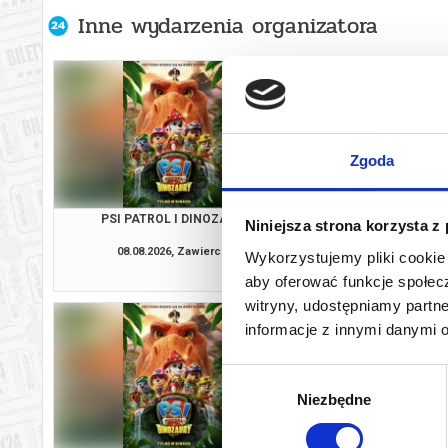
Inne wydarzenia organizatora
Zgoda
PSI PATROL I DINOZAURY
VAIAN
Niniejsza strona korzysta z
08.08.2026, Zawiercie
08.08.2026, Zaw
Wykorzystujemy pliki cookie 
kup bilet
aby oferować funkcje społecz
witryny, udostępniamy part
informacje z innymi danymi 
Wybór
Niezbędne
zgody