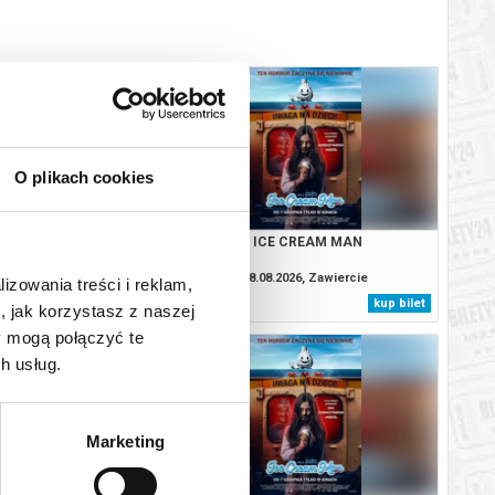
O plikach cookies
: CAŁKIEM NOWY DZIEŃ
ICE CREAM MAN
2D DUBBING
.2026, Zawiercie
08.08.2026, Zawiercie
lizowania treści i reklam,
kup bilet
kup bilet
, jak korzystasz z naszej
y mogą połączyć te
h usług.
Marketing