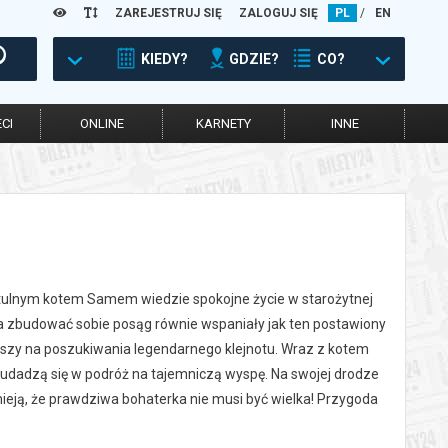
ZAREJESTRUJ SIĘ
ZALOGUJ SIĘ
PL
/
EN
KIEDY?
GDZIE?
CO?
CI
ONLINE
KARNETY
INNE
potulnym kotem Samem wiedzie spokojne życie w starożytnej
a zbudować sobie posąg równie wspaniały jak ten postawiony
szy na poszukiwania legendarnego klejnotu. Wraz z kotem
dadzą się w podróż na tajemniczą wyspę. Na swojej drodze
ieją, że prawdziwa bohaterka nie musi być wielka! Przygoda