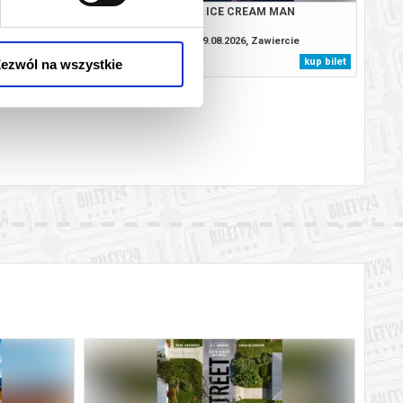
: CAŁKIEM NOWY DZIEŃ
ICE CREAM MAN
2D DUBBING
.2026, Zawiercie
09.08.2026, Zawiercie
kup bilet
kup bilet
ezwól na wszystkie