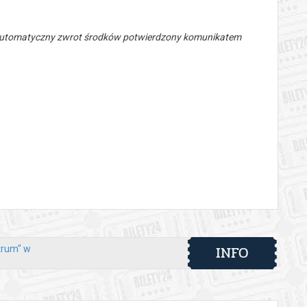
 automatyczny zwrot środków potwierdzony komunikatem
INFO
trum" w