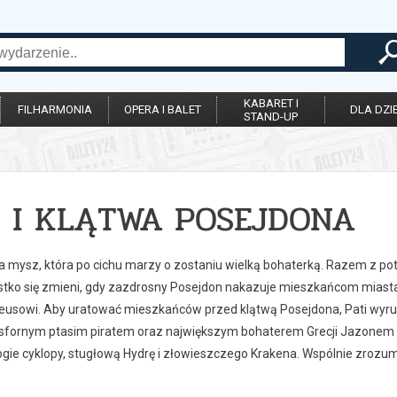
KABARET I
FILHARMONIA
OPERA I BALET
DLA DZIE
STAND-UP
I I KLĄTWA POSEJDONA
tra mysz, która po cichu marzy o zostaniu wielką bohaterką. Razem z 
ystko się zmieni, gdy zazdrosny Posejdon nakazuje mieszkańcom miast
Zeusowi. Aby uratować mieszkańców przed klątwą Posejdona, Pati wyru
fornym ptasim piratem oraz największym bohaterem Grecji Jazonem u
ogie cyklopy, stugłową Hydrę i złowieszczego Krakena. Wspólnie zrozum