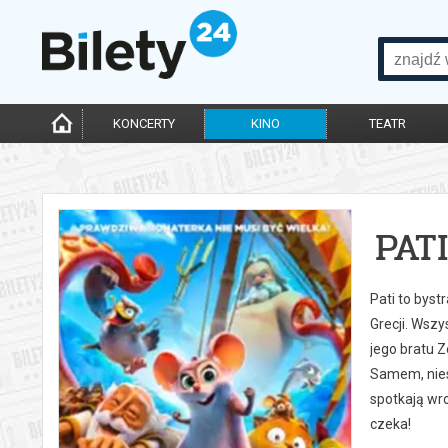
KONCERTY
KINO
TEATR
PAT
Pati to bys
Grecji. Wsz
jego bratu 
Samem, nies
spotkają wr
czeka!