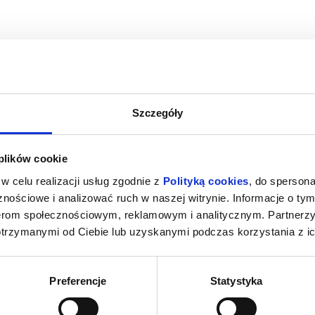
Szczegóły
A
SPIDER-MAN : CAŁKIEM NOWY DZIEŃ
SPIDER-MAN 
 plików cookie
2D DUBBING
iercie
08.08.2026, Zawiercie
08.08
w celu realizacji usług zgodnie z
Polityką cookies
, do spersona
kup bilet
kup bilet
nościowe i analizować ruch w naszej witrynie. Informacje o tym
nerom społecznościowym, reklamowym i analitycznym. Partnerz
otrzymanymi od Ciebie lub uzyskanymi podczas korzystania z ic
Preferencje
Statystyka