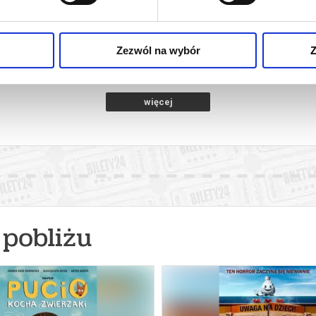
A
SPIDER-MAN : CAŁKIEM NOWY DZIEŃ
SPIDER-MAN 
2D DUBBING
iercie
09.08.2026, Zawiercie
09.08
kup bilet
kup bilet
Zezwól na wybór
Z
więcej
pobliżu