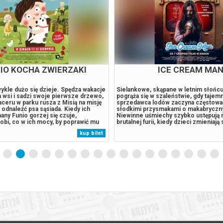
 PATROL I DINOZAURY
GWIAZDOZBIÓR P
niczej burzy statek Psiego Patrolu
W postapokaliptycznym świecie wiru
a pełnej dinozaurów tropikalnej
ludzkość. Jednym z ocalałych jest Higg
terowie spotykają tam Reksa,
który przeżył grypę, ale stracił rodzin
tóry utknął w tym miejscu przed laty i
Bezpieczne zakupy w Bilety24. W pr
pertem w sprawach dinozaurów. Kiedy
odwołania wydarzenia, gwarantujemy
ówny rywal Psiego Patrolu, zaczyna
zwrot środków potwierdzony komun
 eksploatować zasoby naturalne
wysyłanym na adres e-mail, podany 
kup bilet
owadza do wybuchu ogromnego,
zakupu.
lat wulkanu. Psi Patrol...