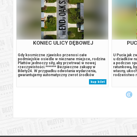
KONIEC ULICY DĘBOWEJ
PSI
teczko
Gdy kosmiczne zjawisko przenosi całe
Podczas tajem
podmiejskie osiedle w nieznane miejsce, rodzina
rozbija się n
i
Plattów jednoczy siły, aby przetrwać w nowej
wyspie. Boha
tkach.
rzeczywistości.******* Bezpieczne zakupy w
szczeniaka, k
a
Bilety24. W przypadku odwołania wydarzenia,
stał się eks
gwarantujemy automatyczny zwrot środków
Humdinger, gł
dych
potwierdzony komunikatem wysyłanym na adres
lekkomyślnie
 bilet
kup bilet
klątwy,
e-mail, podany podczas zakupu.
wyspy, dopr
.
uśpionego od 