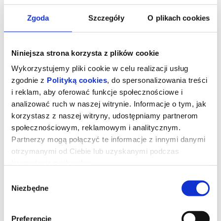
Zgoda
Szczegóły
O plikach cookies
Niniejsza strona korzysta z plików cookie
Wykorzystujemy pliki cookie w celu realizacji usług
zgodnie z
Polityką cookies
, do spersonalizowania treści
i reklam, aby oferować funkcje społecznościowe i
analizować ruch w naszej witrynie. Informacje o tym, jak
korzystasz z naszej witryny, udostępniamy partnerom
społecznościowym, reklamowym i analitycznym.
Mandalorian i Grogu/dubbing
Partnerzy mogą połączyć te informacje z innymi danymi
otrzymanymi od Ciebie lub uzyskanymi podczas
korzystania z ich usług.
Mandalorian i Grogu to najnowszy film z sagi Gwiezdnych
Wybór
wojen.Imperium zostało pokonane, jednak jego dawni dowódcy,
Niezbędne
wciąż stanowiąc zagrożenie, ukrywają się w różnych częściach
zgody
galaktyki. Rodząca się Nowa Republika, by uchronić przed
zniszczeniem tego, co wywalczyła Rebelia, zwraca się o pomoc
do legendarnego mandaloriańskiego łowcy nagród Din Djarina
(Pedro Pascal) oraz z jego młodego ucznia Grogu.
Preferencje