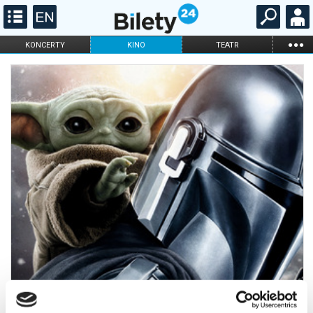
...
KONCERTY
KINO
TEATR
KABARET I
FILHARMONIA
OPERA I BALET
STAND-UP
DLA DZIECI
ONLINE
KARNETY