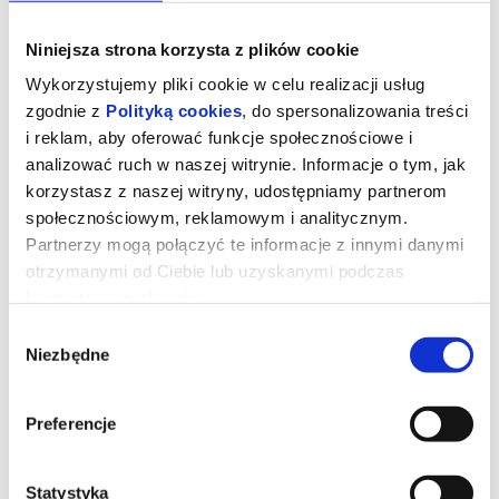
Niniejsza strona korzysta z plików cookie
Wykorzystujemy pliki cookie w celu realizacji usług
zgodnie z
Polityką cookies
, do spersonalizowania treści
i reklam, aby oferować funkcje społecznościowe i
analizować ruch w naszej witrynie. Informacje o tym, jak
korzystasz z naszej witryny, udostępniamy partnerom
społecznościowym, reklamowym i analitycznym.
Partnerzy mogą połączyć te informacje z innymi danymi
otrzymanymi od Ciebie lub uzyskanymi podczas
korzystania z ich usług.
Niezwykły chłopak
Wybór
Niezbędne
zgody
9-letni Wolfgang po nagłej śmierci matki jest zmuszony
zamieszkać ze swoim ojcem, z którym wcześniej nie utrzymywał
Preferencje
kontaktu.
Chłopiec ma wysoki iloraz inteligencji i marzy o wyjeździe do
Paryża, żeby zostać najlepszym pianistą na świecie.
Statystyka