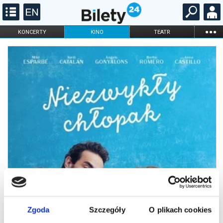
...
KONCERTY
KINO
TEATR
KABARET I
FILHARMONIA
OPERA I BALET
STAND-UP
DLA DZIECI
ONLINE
KARNETY
Zgoda
Szczegóły
O plikach cookies