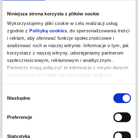
Niniejsza strona korzysta z plików cookie
Wykorzystujemy pliki cookie w celu realizacji usług
zgodnie z
Polityką cookies
, do spersonalizowania treści
i reklam, aby oferować funkcje społecznościowe i
analizować ruch w naszej witrynie. Informacje o tym, jak
korzystasz z naszej witryny, udostępniamy partnerom
społecznościowym, reklamowym i analitycznym.
Partnerzy mogą połączyć te informacje z innymi danymi
otrzymanymi od Ciebie lub uzyskanymi podczas
korzystania z ich usług.
Diabeł ubiera się u Prady 2
Wybór
Niezbędne
zgody
Miranda Priestly powraca! Dwadzieścia lat po wydarzeniach, które
zdefiniowały świat mody i popkultury, kultowi bohaterowie znów
Preferencje
spotykają się na stylowych ulicach Nowego Jorku i w eleganckich
biurach magazynu
Runway
. Meryl Streep, Anne Hathaway, Emily
Blunt oraz Stanley Tucci ponownie wcielają się w swoje ikoniczne
role, przypominając, że w świecie mody władza, ambicja i
perfekcja wciąż mają najwyższą cenę.
Statystyka