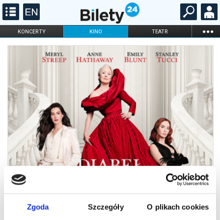
...
KONCERTY
KINO
TEATR
KABARET I
FILHARMONIA
OPERA I BALET
STAND-UP
DLA DZIECI
ONLINE
KARNETY
Zgoda
Szczegóły
O plikach cookies