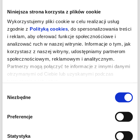
Niniejsza strona korzysta z plików cookie
Wykorzystujemy pliki cookie w celu realizacji usług
zgodnie z
Polityką cookies
, do spersonalizowania treści
i reklam, aby oferować funkcje społecznościowe i
analizować ruch w naszej witrynie. Informacje o tym, jak
korzystasz z naszej witryny, udostępniamy partnerom
społecznościowym, reklamowym i analitycznym.
Partnerzy mogą połączyć te informacje z innymi danymi
otrzymanymi od Ciebie lub uzyskanymi podczas
korzystania z ich usług.
Toy Story 5
Wybór
Niezbędne
zgody
Zabawki powracają w filmie
Toy Story 5
, najnowszej
produkcji Disney i Pixar. Tym razem czeka je zupełnie nowe
Preferencje
wyzwanie - świat technologii. Buzz, Woody, Jessie i reszta paczki
muszą zmierzyć się z rzeczywistością, w której uwagę dzieci
coraz częściej przyciągają… elektroniczne gadżety. Czy tradycyjne
zabawki odnajdą się w erze ekranów?
Statystyka