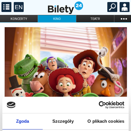
...
KONCERTY
KINO
TEATR
KABARET I
FILHARMONIA
OPERA I BALET
STAND-UP
DLA DZIECI
ONLINE
KARNETY
Zgoda
Szczegóły
O plikach cookies