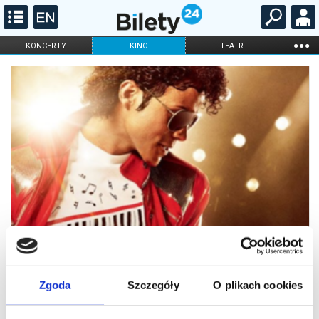
...
KONCERTY
KINO
TEATR
KABARET I
FILHARMONIA
OPERA I BALET
STAND-UP
DLA DZIECI
ONLINE
KARNETY
Zgoda
Szczegóły
O plikach cookies