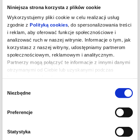
Niniejsza strona korzysta z plików cookie
Wykorzystujemy pliki cookie w celu realizacji usług
zgodnie z
Polityką cookies
, do spersonalizowania treści
i reklam, aby oferować funkcje społecznościowe i
analizować ruch w naszej witrynie. Informacje o tym, jak
korzystasz z naszej witryny, udostępniamy partnerom
społecznościowym, reklamowym i analitycznym.
Partnerzy mogą połączyć te informacje z innymi danymi
otrzymanymi od Ciebie lub uzyskanymi podczas
korzystania z ich usług.
Wybór
Michael
Niezbędne
zgody
Film „Michael” to biografia muzyczna z 2026 roku,
Preferencje
przedstawiająca życie i dziedzictwo Michaela Jacksona – jednej z
najbardziej wpływowych postaci w historii popkultury. Produkcja
skupia się na drodze Jacksona do sławy, od jego początków jako
dziecka w rodzinnym zespole The Jackson 5, aż po status
Statystyka
globalnego wizjonera i „Króla Popu”.