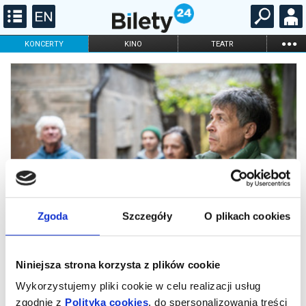
...
KONCERTY
KINO
TEATR
KABARET I
FILHARMONIA
OPERA I BALET
STAND-UP
DLA DZIECI
ONLINE
KARNETY
Zgoda
Szczegóły
O plikach cookies
Niniejsza strona korzysta z plików cookie
Stare Dobre Małżeństwo
Wykorzystujemy pliki cookie w celu realizacji usług
zgodnie z
Polityką cookies
, do spersonalizowania treści