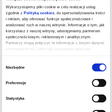
Wykorzystujemy pliki cookie w celu realizacji usług
zgodnie z
Polityką cookies
, do spersonalizowania treści
i reklam, aby oferować funkcje społecznościowe i
analizować ruch w naszej witrynie. Informacje o tym, jak
korzystasz z naszej witryny, udostępniamy partnerom
społecznościowym, reklamowym i analitycznym.
Partnerzy mogą połączyć te informacje z innymi danymi
otrzymanymi od Ciebie lub uzyskanymi podczas
korzystania z ich usług.
Wybór
Niezbędne
zgody
Toy Story 5
Preferencje
Kowboj Chudy wraz z przyjaciółmi mierzy się z nową technologią
popularną wśród dzieci.
Statystyka
*******
Bezpieczne zakupy w Bilety24. W przypadku odwołania
wydarzenia, gwarantujemy automatyczny zwrot środków