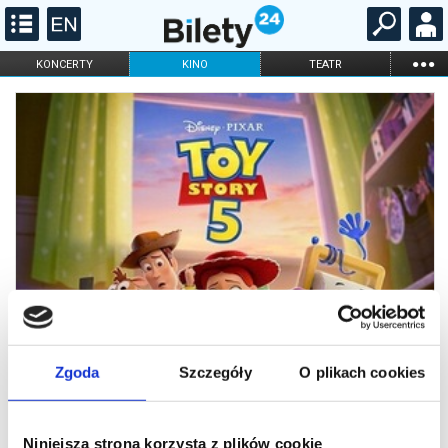
...
KONCERTY
KINO
TEATR
KABARET I
FILHARMONIA
OPERA I BALET
STAND-UP
DLA DZIECI
ONLINE
KARNETY
Zgoda
Szczegóły
O plikach cookies
Niniejsza strona korzysta z plików cookie