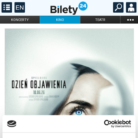
...
KONCERTY
KINO
TEATR
KABARET I
FILHARMONIA
OPERA I BALET
STAND-UP
DLA DZIECI
ONLINE
KARNETY