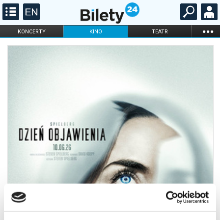
...
KONCERTY
KINO
TEATR
KABARET I
FILHARMONIA
OPERA I BALET
STAND-UP
DLA DZIECI
ONLINE
KARNETY