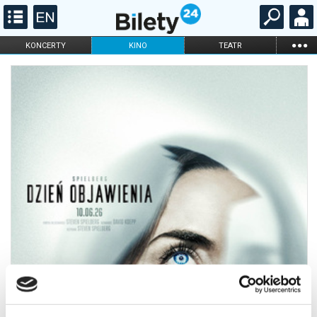
...
KONCERTY
KINO
TEATR
KABARET I
FILHARMONIA
OPERA I BALET
STAND-UP
DLA DZIECI
ONLINE
KARNETY