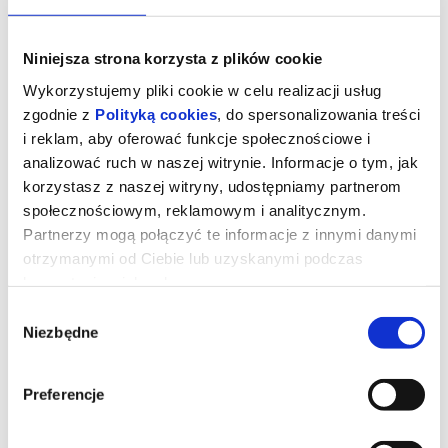
Niniejsza strona korzysta z plików cookie
Wykorzystujemy pliki cookie w celu realizacji usług
zgodnie z
Polityką cookies
, do spersonalizowania treści
i reklam, aby oferować funkcje społecznościowe i
analizować ruch w naszej witrynie. Informacje o tym, jak
korzystasz z naszej witryny, udostępniamy partnerom
społecznościowym, reklamowym i analitycznym.
Partnerzy mogą połączyć te informacje z innymi danymi
otrzymanymi od Ciebie lub uzyskanymi podczas
korzystania z ich usług.
Ojczyzna
Wybór
Niezbędne
zgody
"Ojczyzna" opowiada o relacji między Thomasem Mannem
(Hanns Zischler), laureatem Nagrody Nobla w dziedzinie literatury,
a jego córką Eriką (Sandra Hüller) – aktorką i pisarką. Akcja
Preferencje
rozgrywa się w szczytowym okresie zimnej wojny. Ojciec i córka
wyruszają w trudną, pełną emocji podróż czarnym Buickiem przez
zrujnowane Niemcy – z Frankfurtu pod kontrolą amerykańską do
Weimaru pod wpływem sowieckim. Po raz pierwszy od wojny