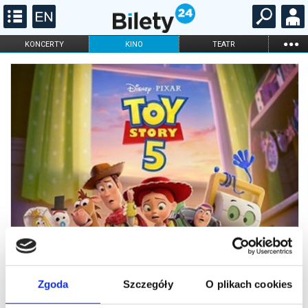
...
KONCERTY
KINO
TEATR
KABARET I
FILHARMONIA
OPERA I BALET
STAND-UP
DLA DZIECI
ONLINE
KARNETY
Zgoda
Szczegóły
O plikach cookies