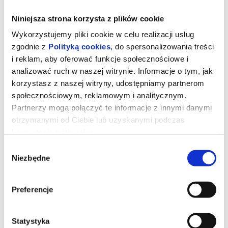
Niniejsza strona korzysta z plików cookie
Wykorzystujemy pliki cookie w celu realizacji usług
zgodnie z
Polityką cookies
, do spersonalizowania treści
i reklam, aby oferować funkcje społecznościowe i
analizować ruch w naszej witrynie. Informacje o tym, jak
korzystasz z naszej witryny, udostępniamy partnerom
społecznościowym, reklamowym i analitycznym.
Partnerzy mogą połączyć te informacje z innymi danymi
otrzymanymi od Ciebie lub uzyskanymi podczas
korzystania z ich usług.
Wybór
Toy Story 5
Niezbędne
zgody
Preferencje
Zabawki powracają w filmie Disneya i Pixara „Toy Story 5”, w
którym na scenę wkracza technologia. Buzz, Chudy, Jessie i
reszta ekipy mają trudne zadanie, gdy przychodzi im zmierzyć się
z zupełnie nowym zagrożeniem.
Statystyka