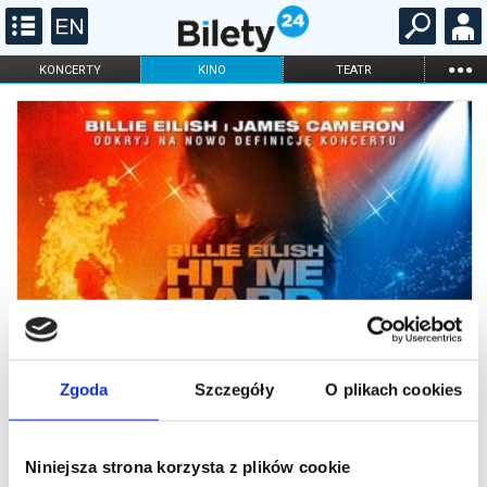
...
KONCERTY
KINO
TEATR
KABARET I
FILHARMONIA
OPERA I BALET
STAND-UP
DLA DZIECI
ONLINE
KARNETY
Zgoda
Szczegóły
O plikach cookies
Niniejsza strona korzysta z plików cookie