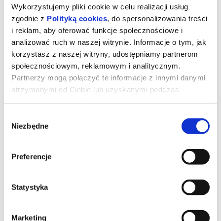
Wykorzystujemy pliki cookie w celu realizacji usług
zgodnie z
Polityką cookies
, do spersonalizowania treści
i reklam, aby oferować funkcje społecznościowe i
analizować ruch w naszej witrynie. Informacje o tym, jak
korzystasz z naszej witryny, udostępniamy partnerom
społecznościowym, reklamowym i analitycznym.
Partnerzy mogą połączyć te informacje z innymi danymi
otrzymanymi od Ciebie lub uzyskanymi podczas
Billie Eilish - Hit Me Hard and Soft:
korzystania z ich usług.
The Tour (w technologii 3D)
Wybór
Niezbędne
zgody
Ona odmieniła muzykę, on odmienił kino. Razem na nowo
odkryją, co to znaczy naprawdę przeżyć koncert. Film BILLIE
Preferencje
EILISH - HIT ME HARD AND SOFT: THE TOUR (w technologii 3D)
w reżyserii Billie Eilish i Jamesa Camerona
*******
Statystyka
Bezpieczne zakupy w Bilety24. W przypadku odwołania
wydarzenia, gwarantujemy automatyczny zwrot środków
potwierdzony komunikatem wysyłanym na adres e-mail, podany
Marketing
podczas zakupu.