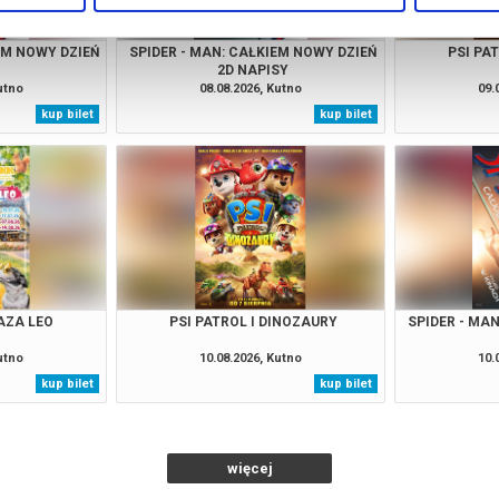
EM NOWY DZIEŃ
SPIDER - MAN: CAŁKIEM NOWY DZIEŃ
PSI PA
2D NAPISY
utno
08.08.2026, Kutno
09.
kup bilet
kup bilet
AZA LEO
PSI PATROL I DINOZAURY
SPIDER - MA
utno
10.08.2026, Kutno
10.
kup bilet
kup bilet
więcej