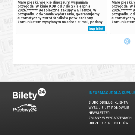
Ń
Małe pieski, wielkie dinozaury, wspaniała
Małe pieski, 
przygoda. W kinie KDK od 7 do 27 sierpnia
przygoda. W k
2026.******* Bezpieczne zakupy w Bilety24. W
2026.******* 
we i
przypadku odwołania wydarzenia, gwarantujemy
przypadku od
automatyczny zwrot środków potwierdzony
automatyczny
komunikatem wysyłanym na adres e-mail, podany
komunikatem 
bawy”
podczas zakupu.
podczas zaku
 bilet
kup bilet
 salę
biad
INFORMACJE DLA KUPUJ
BIURO OBSŁUGI KLIENTA
WYŚLIJ BILET PONOWNIE
NEWSLETTER
ZMIANY W WYDARZENIACH
UBEZPIECZENIE BILETÓW