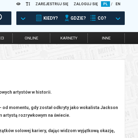
ZAREJESTRUJ SIĘ
ZALOGUJ SIĘ
PL
/
EN
KIEDY?
GDZIE?
CO?
CI
ONLINE
KARNETY
INNE
owych artystów w historii.
 - od momentu, gdy został odkryty jako wokalista Jackson
zym artystą rozrywkowym na świecie.
czątków solowej kariery, dając widzom wyjątkową okazję,