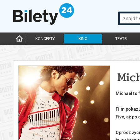
KONCERTY
KINO
TEATR
Mic
Michael to 
Film pokazu
Five, aż po
Oprócz życi