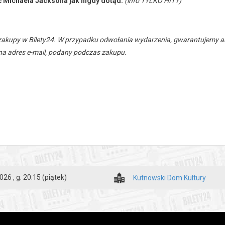
 Michaela Jacksona jak nigdy dotąd.
(info TYLKO HITY)
zakupy w Bilety24. W przypadku odwołania wydarzenia, gwarantujemy
a adres e-mail, podany podczas zakupu.
026 , g. 20:15
(piątek)
Kutnowski Dom Kultury