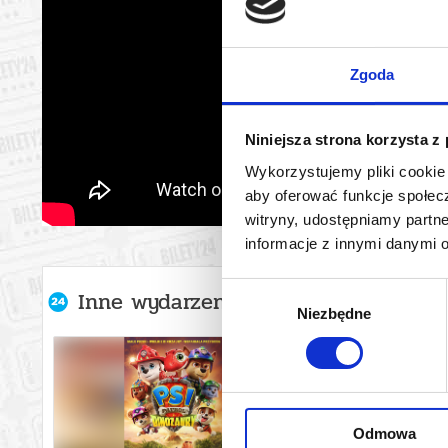
Zgoda
Niniejsza strona korzysta z
Wykorzystujemy pliki cookie 
aby oferować funkcje społecz
witryny, udostępniamy part
informacje z innymi danymi 
Wybór
Inne wydarzenia organizatora
Niezbędne
zgody
Odmowa