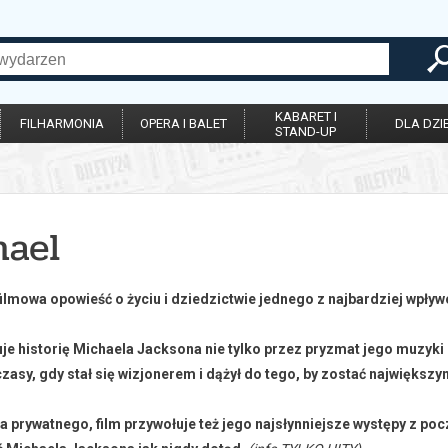
KABARET I
FILHARMONIA
OPERA I BALET
DLA DZIE
STAND-UP
hael
filmowa opowieść o życiu i dziedzictwie jednego z najbardziej wpływ
je historię Michaela Jacksona nie tylko przez pryzmat jego muzyki
 czasy, gdy stał się wizjonerem i dążył do tego, by zostać najwięks
a prywatnego, film przywołuje też jego najsłynniejsze występy z po