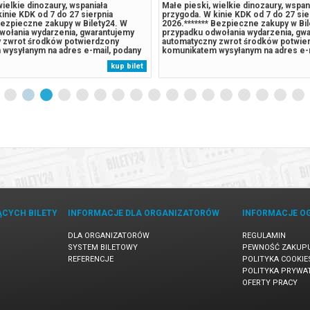
wielkie dinozaury, wspaniała
Małe pieski, wielkie dinozaury, wspan
inie KDK od 7 do 27 sierpnia
przygoda. W kinie KDK od 7 do 27 sie
Bezpieczne zakupy w Bilety24. W
2026.******* Bezpieczne zakupy w Bi
wołania wydarzenia, gwarantujemy
przypadku odwołania wydarzenia, gw
 zwrot środków potwierdzony
automatyczny zwrot środków potwie
wysyłanym na adres e-mail, podany
komunikatem wysyłanym na adres e-m
pu.
podczas zakupu.
kup bilet
ĄCYCH BILETY
INFORMACJE DLA ORGANIZATORÓW
INFORMACJE O
DLA ORGANIZATORÓW
REGULAMIN
SYSTEM BILETOWY
PEWNOŚĆ ZAKUP
REFERENCJE
POLITYKA COOKIE
POLITYKA PRYWA
OFERTY PRACY