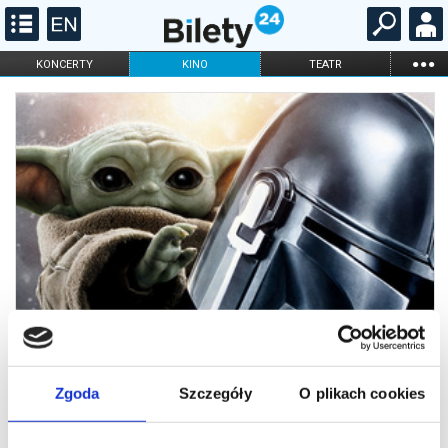
...
KONCERTY
KINO
TEATR
KABARET I
FILHARMONIA
OPERA I BALET
STAND-UP
DLA DZIECI
ONLINE
KARNETY
Zgoda
Szczegóły
O plikach cookies