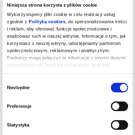
Niniejsza strona korzysta z plików cookie
Wykorzystujemy pliki cookie w celu realizacji usług
zgodnie z
Polityką cookies
, do spersonalizowania treści
i reklam, aby oferować funkcje społecznościowe i
analizować ruch w naszej witrynie. Informacje o tym, jak
korzystasz z naszej witryny, udostępniamy partnerom
społecznościowym, reklamowym i analitycznym.
Partnerzy mogą połączyć te informacje z innymi danymi
otrzymanymi od Ciebie lub uzyskanymi podczas
korzystania z ich usług.
Wybór
Mandalorian i Grogu 3D dubbing
Niezbędne
zgody
Preferencje
Złowrogie Imperium upadło, a imperialni watażkowie wciąż są
rozproszeni po całej galaktyce. Nowo powstała Nowa Republika,
która stara się chronić wszystko, o co walczyła Rebelia, zwraca się
o pomoc do legendarnego mandaloriańskiego łowcy nagród, Dina
Djarina, i jego młodego ucznia, Grogu.
Statystyka
*******