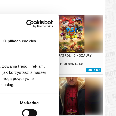
O plikach cookies
. CAŁKIEM NOWY DZIEŃ
PSI PATROL I DINOZAURY
2D DUBBING
08.2026, Lubań
11.08.2026, Lubań
lizowania treści i reklam,
kup bilet
kup bilet
, jak korzystasz z naszej
y mogą połączyć te
h usług.
Marketing