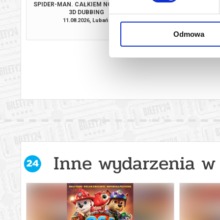
SPIDER-MAN. CAŁKIEM NOWY DZIEŃ
PSI PATROL I D
3D DUBBING
11.08.2026, Lubań
12.08.2026, L
kup bilet
Odmowa
Inne wydarzenia w 