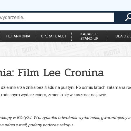
KABARET I
FILHARMONIA
OPERA I BALET
DLA DZIE
STAND-UP
ia: Film Lee Cronina
 dziennikarza znika bez śladu na pustyni. Po ośmiu latach załamana ro
 radosnym wydarzeniem, zmienia się w koszmar na jawie.
zakupy w Bilety24. W przypadku odwołania wydarzenia, gwarantujemy
a adres e-mail, podany podczas zakupu.