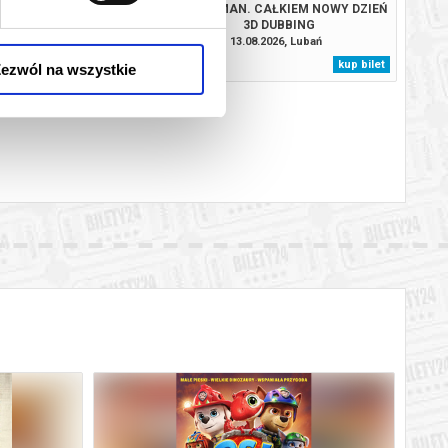
TROL I DINOZAURY
SPIDER-MAN. CAŁKIEM NOWY DZIEŃ
3D DUBBING
08.2026, Lubań
13.08.2026, Lubań
kup bilet
kup bilet
ezwól na wszystkie