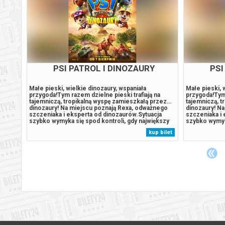
E
PSI PATROL I DINOZAURY
PSI
Małe pieski, wielkie dinozaury, wspaniała
Małe pieski, 
w
przygoda!Tym razem dzielne pieski trafiają na
przygoda!Tym 
rca
tajemniczą, tropikalną wyspę zamieszkałą przez…
tajemniczą, 
dinozaury! Na miejscu poznają Rexa, odważnego
dinozaury! N
szczeniaka i eksperta od dinozaurów.Sytuacja
szczeniaka i 
azu w
szybko wymyka się spod kontroli, gdy największy
szybko wymyka
rywal Psiego Patrolu, burmistrz Humdinger,
rywal Psiego 
 bilet
kup bilet
ują
również pojawia się na wyspie. Jego nierozważne
również poja
zęściej
działania prowadzą do przebudzenia...
działania pro