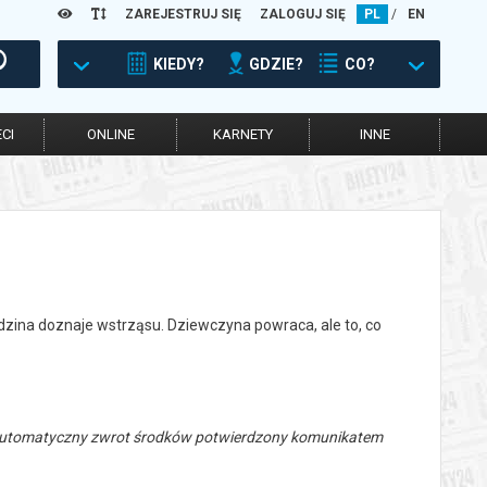
ZAREJESTRUJ SIĘ
ZALOGUJ SIĘ
PL
/
EN
KIEDY?
GDZIE?
CO?
CI
ONLINE
KARNETY
INNE
dzina doznaje wstrząsu. Dziewczyna powraca, ale to, co
 automatyczny zwrot środków potwierdzony komunikatem