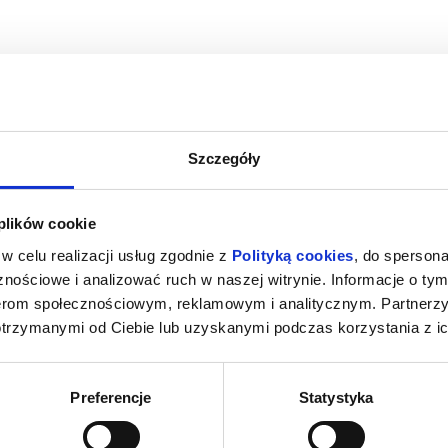
Szczegóły
M NOWY DZIEŃ
PSI PATROL I DINOZAURY
SPIDER-MAN
 plików cookie
NG
ubań
09.08.2026, Lubań
09.
w celu realizacji usług zgodnie z
Polityką cookies
, do spersona
kup bilet
kup bilet
nościowe i analizować ruch w naszej witrynie. Informacje o tym
nerom społecznościowym, reklamowym i analitycznym. Partnerz
otrzymanymi od Ciebie lub uzyskanymi podczas korzystania z ic
Preferencje
Statystyka