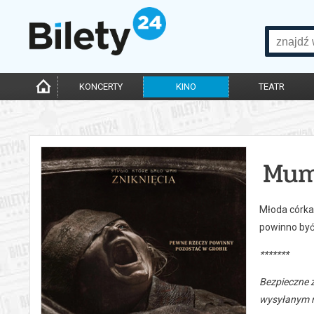
KONCERTY
KINO
TEATR
Mum
Młoda córka
powinno być
*******
Bezpieczne 
wysyłanym n