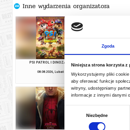
Inne wydarzenia organizatora
Zgoda
PSI PATROL I DINOZAURY
SPIDER-MAN. CAŁKIE
Niniejsza strona korzysta z
3D DUBBI
08.08.2026, Lubań
08.08.2026, L
Wykorzystujemy pliki cookie 
kup bilet
aby oferować funkcje społecz
witryny, udostępniamy part
informacje z innymi danymi 
Wybór
Niezbędne
zgody