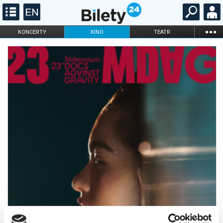
...
KONCERTY
KINO
TEATR
KABARET I
FILHARMONIA
OPERA I BALET
STAND-UP
DLA DZIECI
ONLINE
KARNETY