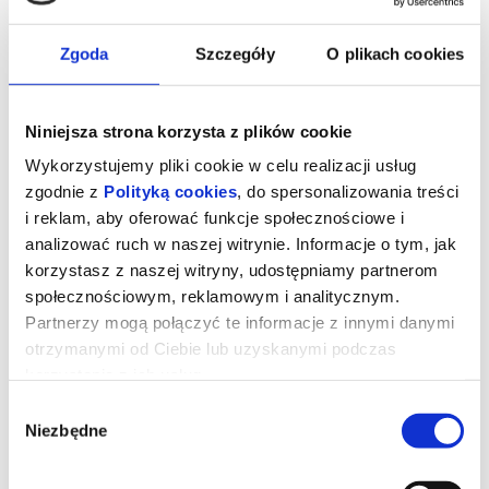
Zgoda
Szczegóły
O plikach cookies
Niniejsza strona korzysta z plików cookie
Wykorzystujemy pliki cookie w celu realizacji usług
zgodnie z
Polityką cookies
, do spersonalizowania treści
i reklam, aby oferować funkcje społecznościowe i
analizować ruch w naszej witrynie. Informacje o tym, jak
korzystasz z naszej witryny, udostępniamy partnerom
społecznościowym, reklamowym i analitycznym.
23. MDAG: Irvine Welsh.
Partnerzy mogą połączyć te informacje z innymi danymi
Rzeczywistość to za mało
otrzymanymi od Ciebie lub uzyskanymi podczas
korzystania z ich usług.
Wybór
Wielka Brytania | 2025
Niezbędne
Reżyseria: Paul Sng
zgody
Film ukazuje autora „Trainspotting” od dzieciństwa w Leith po
sławę i podróże, w tym halucynogenne przygody w Kanadzie.