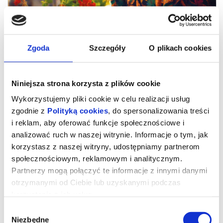
Zgoda
Szczegóły
O plikach cookies
Niniejsza strona korzysta z plików cookie
Wykorzystujemy pliki cookie w celu realizacji usług
zgodnie z
Polityką cookies
, do spersonalizowania treści
i reklam, aby oferować funkcje społecznościowe i
analizować ruch w naszej witrynie. Informacje o tym, jak
Drugie życie
korzystasz z naszej witryny, udostępniamy partnerom
społecznościowym, reklamowym i analitycznym.
Partnerzy mogą połączyć te informacje z innymi danymi
reż. Maryam Touzani | Niemcy, Francja, Hiszpania, Belgia, Maroko |
otrzymanymi od Ciebie lub uzyskanymi podczas
2025
korzystania z ich usług.
„Drugie życie” – zdobywca nagrody publiczności na festiwalu
filmowym w Wenecji – to emanujący optymizmem i pogodą ducha
Wybór
portret dojrzałej kobiety, w którą wciela się Carmen Maura
(„Kobiety na skraju załamania nerwowego”, „Volver”).
Niezbędne
zgody