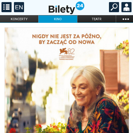
...
KONCERTY
KINO
TEATR
KABARET I
FILHARMONIA
OPERA I BALET
STAND-UP
DLA DZIECI
ONLINE
KARNETY