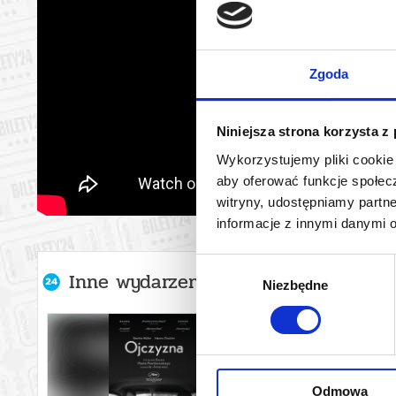
Zgoda
Niniejsza strona korzysta z
Wykorzystujemy pliki cookie 
aby oferować funkcje społecz
witryny, udostępniamy part
informacje z innymi danymi 
Wybór
Inne wydarzenia organizatora
Niezbędne
zgody
Odmowa