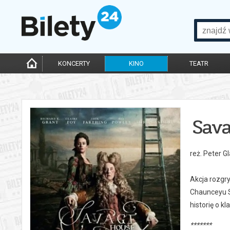
KONCERTY
KINO
TEATR
Sav
reż. Peter G
Akcja rozgry
Chaunceyu Sa
historię o k
*******