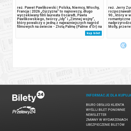
aponia,
reż. Paweł Pawlikowski | Polska, Niemcy, Włochy,
reż. Jerry Zu
Francja | 2026 „Ojczyzna” to najnowszy, długo
rozpoznawaln
ośnej
wyczekiwany film laureata Oscara®, Pawła
90., który w 
obla,
Pawlikowskiego, twórcy „Idy” i „Zimnej wojny”,
romantyczne z
który powalczy o jedną z najważniejszych nagród
nadprzyrodzon
filmowych na świecie - Złotą Palmę (Palme d’Or) na
Molly, przerwa
eń
tegorocznym 79. Międzynarodowym Festiwalu
opowieścią o 
 bilet
kup bilet
ach
Filmowym w Cannes. W swoim najnowszym dziele,
życia i śmier
podobnie jak w „Idzie” i „Zimnej...
Moore i nagr
INFORMACJE DLA KUPUJ
BIURO OBSŁUGI KLIENTA
WYŚLIJ BILET PONOWNIE
NEWSLETTER
ZMIANY W WYDARZENIACH
UBEZPIECZENIE BILETÓW