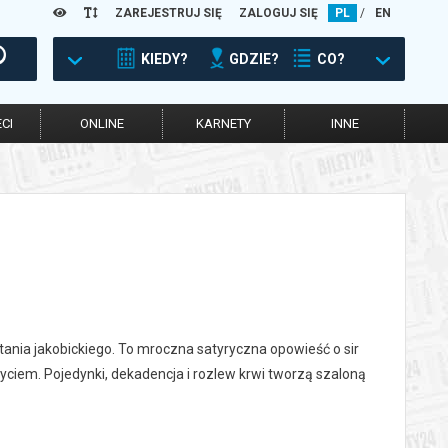
ZAREJESTRUJ SIĘ
ZALOGUJ SIĘ
PL
/
EN
KIEDY?
GDZIE?
CO?
CI
ONLINE
KARNETY
INNE
stania jakobickiego. To mroczna satyryczna opowieść o sir
życiem. Pojedynki, dekadencja i rozlew krwi tworzą szaloną