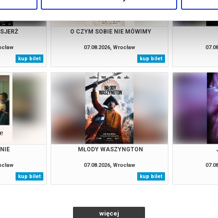
NSJERŻ
O CZYM SOBIE NIE MÓWIMY
rocław
07.08.2026, Wrocław
07.0
kup bilet
kup bilet
NIE
MŁODY WASZYNGTON
rocław
07.08.2026, Wrocław
07.0
kup bilet
kup bilet
więcej