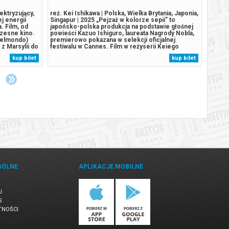
ektryzujący,
reż. Kei Ishikawa | Polska, Wielka Brytania, Japonia,
reż. C
j energii
Singapur | 2025 „Pejzaż w kolorze sepii” to
2026 C
. Film, od
japońsko-polska produkcja na podstawie głośnej
jak "I
czesne kino.
powieści Kazuo Ishiguro, laureata Nagrody Nobla,
tego, 
Belmondo)
premierowo pokazana w selekcji oficjalnej
Po świ
 Marsylii do
festiwalu w Cannes. Film w reżyserii Keiego
"Oppe
erykanką
Ishikawy jest pełną napięcia i niedopowiedzeń
powsta
kup bilet
kup bilet
pierwsze kroki
opowieścią o rodzinnych sekretach, pułapkach
reżyse
pamięci i kruchej więzi między...
opowie
GÓLNE
APLIKACJE MOBILNE
U
S
TNOŚCI