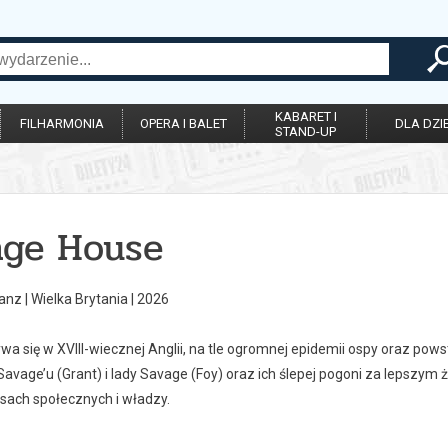
KABARET I
FILHARMONIA
OPERA I BALET
DLA DZIE
STAND-UP
age House
lanz | Wielka Brytania | 2026
wa się w XVIII-wiecznej Anglii, na tle ogromnej epidemii ospy oraz pow
vage’u (Grant) i lady Savage (Foy) oraz ich ślepej pogoni za lepszym 
lasach społecznych i władzy.