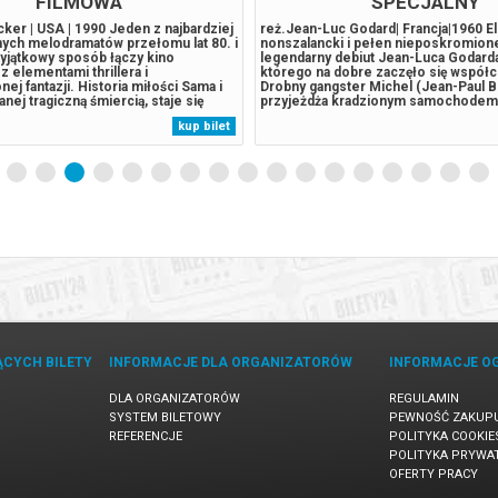
FILMOWA
SPECJALNY
cker | USA | 1990 Jeden z najbardziej
reż.Jean-Luc Godard| Francja|1960 El
ych melodramatów przełomu lat 80. i
nonszalancki i pełen nieposkromione
wyjątkowy sposób łączy kino
legendarny debiut Jean-Luca Godarda
 elementami thrillera i
którego na dobre zaczęło się współ
ej fantazji. Historia miłości Sama i
Drobny gangster Michel (Jean-Paul 
nej tragiczną śmiercią, staje się
przyjeżdża kradzionym samochodem z
sile uczuć przekraczających granice
Paryża. Tam spotyka się z młodą Am
kup bilet
ci. Kreacje Patricka Swayze, Demi
Patricią (Jean Seberg), która stawia 
odzonej Oscarem Whoopi...
jako dziennikarka. Para flirtuje...
ĄCYCH BILETY
INFORMACJE DLA ORGANIZATORÓW
INFORMACJE O
DLA ORGANIZATORÓW
REGULAMIN
SYSTEM BILETOWY
PEWNOŚĆ ZAKUP
REFERENCJE
POLITYKA COOKIE
POLITYKA PRYWA
OFERTY PRACY