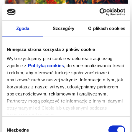
Zgoda
Szczegóły
O plikach cookies
Niniejsza strona korzysta z plików cookie
Wykorzystujemy pliki cookie w celu realizacji usług
zgodnie z
Polityką cookies
, do spersonalizowania treści
i reklam, aby oferować funkcje społecznościowe i
analizować ruch w naszej witrynie. Informacje o tym, jak
Drugie życie
korzystasz z naszej witryny, udostępniamy partnerom
społecznościowym, reklamowym i analitycznym.
Partnerzy mogą połączyć te informacje z innymi danymi
reż. Maryam Touzani | Niemcy, Francja, Hiszpania, Belgia, Maroko |
otrzymanymi od Ciebie lub uzyskanymi podczas
2025
korzystania z ich usług.
„Drugie życie” – zdobywca nagrody publiczności na festiwalu
filmowym w Wenecji – to emanujący optymizmem i pogodą ducha
Wybór
portret dojrzałej kobiety, w którą wciela się Carmen Maura
(„Kobiety na skraju załamania nerwowego”, „Volver”).
Niezbędne
zgody