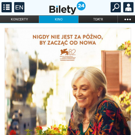
...
KONCERTY
KINO
TEATR
KABARET I
FILHARMONIA
OPERA I BALET
STAND-UP
DLA DZIECI
ONLINE
KARNETY