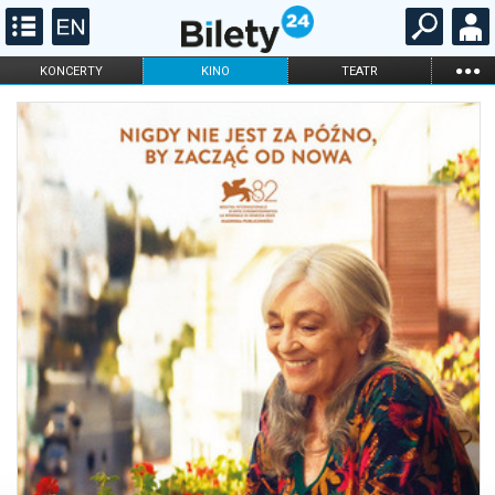
...
KONCERTY
KINO
TEATR
KABARET I
FILHARMONIA
OPERA I BALET
STAND-UP
DLA DZIECI
ONLINE
KARNETY