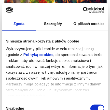
Zgoda
Szczegóły
O plikach cookies
Niniejsza strona korzysta z plików cookie
Wykorzystujemy pliki cookie w celu realizacji usług
zgodnie z
Polityką cookies
, do spersonalizowania treści
i reklam, aby oferować funkcje społecznościowe i
analizować ruch w naszej witrynie. Informacje o tym, jak
Drugie życie
korzystasz z naszej witryny, udostępniamy partnerom
społecznościowym, reklamowym i analitycznym.
Partnerzy mogą połączyć te informacje z innymi danymi
reż. Maryam Touzani | Niemcy, Francja, Hiszpania, Belgia, Maroko |
otrzymanymi od Ciebie lub uzyskanymi podczas
2025
korzystania z ich usług.
„Drugie życie” – zdobywca nagrody publiczności na festiwalu
filmowym w Wenecji – to emanujący optymizmem i pogodą ducha
Wybór
portret dojrzałej kobiety, w którą wciela się Carmen Maura
(„Kobiety na skraju załamania nerwowego”, „Volver”).
Niezbędne
zgody