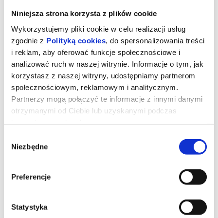
Niniejsza strona korzysta z plików cookie
Wykorzystujemy pliki cookie w celu realizacji usług
zgodnie z
Polityką cookies
, do spersonalizowania treści
i reklam, aby oferować funkcje społecznościowe i
analizować ruch w naszej witrynie. Informacje o tym, jak
korzystasz z naszej witryny, udostępniamy partnerom
społecznościowym, reklamowym i analitycznym.
Partnerzy mogą połączyć te informacje z innymi danymi
otrzymanymi od Ciebie lub uzyskanymi podczas
korzystania z ich usług.
Mandalorian i Grogu
Wybór
Niezbędne
zgody
reż. Jon Favreau | USA | 2026
Preferencje
Złowrogie Imperium upadło, a imperialni watażkowie wciąż są
rozproszeni po całej galaktyce. Nowo powstała Nowa Republika,
która stara się chronić wszystko, o co walczyła Rebelia, zwraca się
o pomoc do legendarnego mandaloriańskiego łowcy nagród, Dina
Statystyka
Djarina, i jego młodego ucznia, Grogu.