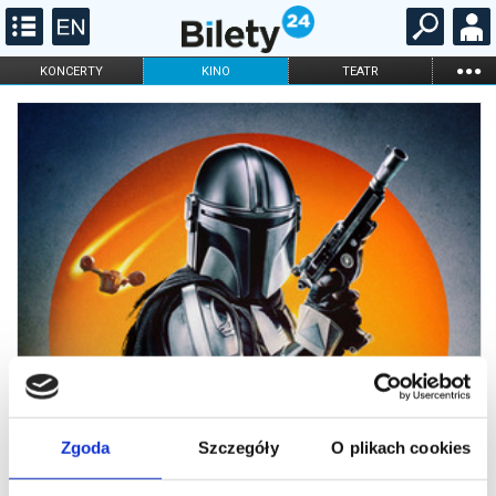
...
KONCERTY
KINO
TEATR
KABARET I
FILHARMONIA
OPERA I BALET
STAND-UP
DLA DZIECI
ONLINE
KARNETY
Zgoda
Szczegóły
O plikach cookies