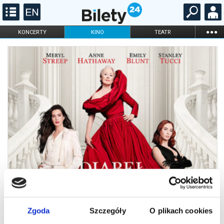
...
KONCERTY
KINO
TEATR
KABARET I
FILHARMONIA
OPERA I BALET
STAND-UP
DLA DZIECI
ONLINE
KARNETY
Zgoda
Szczegóły
O plikach cookies