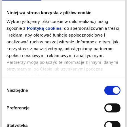
Niniejsza strona korzysta z plików cookie
Wykorzystujemy pliki cookie w celu realizacji usług
zgodnie z
Polityką cookies
, do spersonalizowania treści
i reklam, aby oferować funkcje społecznościowe i
analizować ruch w naszej witrynie. Informacje o tym, jak
korzystasz z naszej witryny, udostępniamy partnerom
społecznościowym, reklamowym i analitycznym.
Partnerzy mogą połączyć te informacje z innymi danymi
otrzymanymi od Ciebie lub uzyskanymi podczas
korzystania z ich usług.
Diabeł ubiera się u Prady 2
Wybór
Niezbędne
zgody
reż. David Frankel | USA | 2026
Preferencje
Dwadzieścia lat po stworzeniu kultowych ról Mirandy, Andy’ego,
Emily i Nigela Meryl Streep, Anne Hathaway, Emily Blunt i Stanley
Tucci powracają na tętniące modą ulice Nowego Jorku i do
eleganckich biur magazynu Runway w filmie „Diabeł ubiera się u
Prady 2” wytwórni 20th Century Studios, długo oczekiwanej
Statystyka