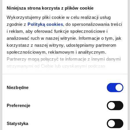
Niniejsza strona korzysta z plików cookie
Wykorzystujemy pliki cookie w celu realizacji usług
zgodnie z
Polityką cookies
, do spersonalizowania treści
i reklam, aby oferować funkcje społecznościowe i
analizować ruch w naszej witrynie. Informacje o tym, jak
korzystasz z naszej witryny, udostępniamy partnerom
społecznościowym, reklamowym i analitycznym.
Partnerzy mogą połączyć te informacje z innymi danymi
otrzymanymi od Ciebie lub uzyskanymi podczas
korzystania z ich usług.
Mandalorian i Grogu
Wybór
Niezbędne
zgody
reż. Jon Favreau | USA | 2026
Preferencje
Złowrogie Imperium upadło, a imperialni watażkowie wciąż są
rozproszeni po całej galaktyce. Nowo powstała Nowa Republika,
która stara się chronić wszystko, o co walczyła Rebelia, zwraca się
o pomoc do legendarnego mandaloriańskiego łowcy nagród, Dina
Statystyka
Djarina, i jego młodego ucznia, Grogu.