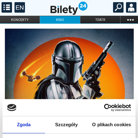
...
KONCERTY
KINO
TEATR
KABARET I
FILHARMONIA
OPERA I BALET
STAND-UP
DLA DZIECI
ONLINE
KARNETY
Zgoda
Szczegóły
O plikach cookies